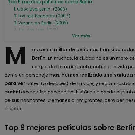
Top 9 mejores películas sobre Berlín
1. Good Bye, Lenin! (2003)
2. Los falsificadores (2007)
3. Verano en Berlín (2005)
4. Un, dos, tres. (1961)
Ver más
5. La vida de los otros. (2006)
M
6. Berlín, Sinfonía de una ciudad (1927)
as de un millar de películas han sido rod
7. El hundimiento (2004)
8. Berlín, año cero. (1947)
Berlín.
En muchas, la ciudad no es un mero esc
9. Yo, Cristina F. (1981)
no que de forma indirecta, actúa con vida pro
Descubre Berlín
como un personaje mas.
Hemos realizado una variada 
para ver
antes (o después) de tu viaje, y seguir mostrán
ciudad desde otra perspectiva histórica o desde el punto
de sus habitantes, alemanes o inmigrantes, pero berlineses
al cabo.
Top 9 mejores películas sobre Berlí