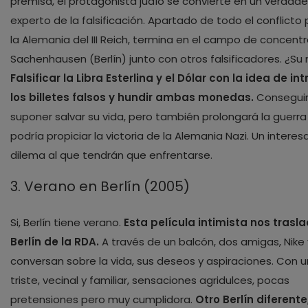
premisa, el protagonista judío se convierte en un verdade
experto de la falsificación. Apartado de todo el conflicto 
la Alemania del III Reich, termina en el campo de concent
Sachenhausen (Berlín) junto con otros falsificadores. ¿Su 
Falsificar la Libra Esterlina y el Dólar con la idea de in
los billetes falsos y hundir ambas monedas.
Conseguir
suponer salvar su vida, pero también prolongará la guerra 
podría propiciar la victoria de la Alemania Nazi. Un intere
dilema al que tendrán que enfrentarse.
3. Verano en Berlín (2005)
Si, Berlín tiene verano.
Esta película intimista nos trasla
Berlín de la RDA.
A través de un balcón, dos amigas, Nike 
conversan sobre la vida, sus deseos y aspiraciones. Con 
triste, vecinal y familiar, sensaciones agridulces, pocas
pretensiones pero muy cumplidora.
Otro Berlín diferente