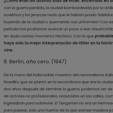
¿Cómo eran los últimos días de Hitler, encerrado en s
con la guerra perdida, la ciudad bombardeada por la artill
soviética y los jerarcas nazis que le habían jurado fidelidad
huyendo de la ciudad o quemando sus uniformes? Con e
película nos podremos acercar un poco a ese claustrofó
sin duda curioso momento histórico. Con la que
probabl
haya sido la mejor interpretación de Hitler en la histór
cine.
8. Berlín, año cero. (1947)
De la mano del indiscutible maestro del neorrealismo itali
Rosellini, que se plantó en la escombrera que era la ciud
dos años después de terminar la guerra, podemos ver de
de actores no profesionales, reclutados en las calles, co
ingeniaban para sobrevivir. El Tiergarten no era un hermo
para pasear, solo una fuente de la que extraer madera p