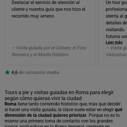
Destacar el servicio de atención al
Un tour gu
cliente y nuestra guía que nos hizo el
profesiona
recorrido muy ameno
atenta al 
detalles d
visitando.
futuros us
Leer más
– Visita guiada por el Coliseo, el Foro
– Visita g
Romano y el Monte Palatino
Vaticanos 
4,6
de valoración media
Tours a pie y visitas guiadas en Roma para elegir
según cómo quieras vivir la ciudad
Roma
tiene tanto contenido histórico que, más que decidir
si hacer una visita guiada, la clave suele estar en elegir
qué
dimensión de la ciudad quieres priorizar
. Porque no es lo
mismo una primera toma de contacto con los grandes
iconos, profundizar en la Roma imperial, centrarte en