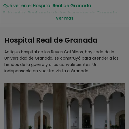
Qué ver en el Hospital Real de Granada
El Hospital Real, parte de las leyendas de Granada
Ver más
Ubicación del Hospital Real de Granada
Detalles
Horario
Hospital Real de Granada
Precio
Cómo llegar al Hospital Real de Granada
Antiguo Hospital de los Reyes Católicos, hoy sede de la
Bus
Universidad de Granada, se construyó para atender a los
heridos de la guerra y a los convalecientes. Un
indispensable en vuestra visita a Granada