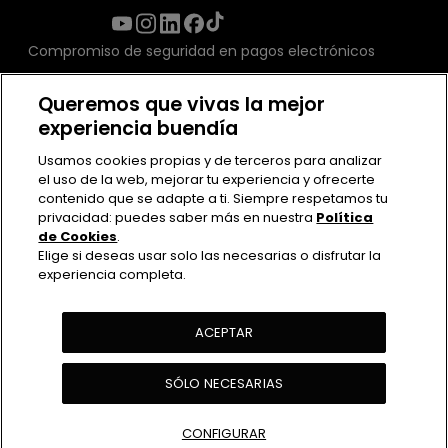
Compromiso de seguridad en pagos electrónicos
Queremos que vivas la mejor
experiencia buendía
Usamos cookies propias y de terceros para analizar
el uso de la web, mejorar tu experiencia y ofrecerte
contenido que se adapte a ti. Siempre respetamos tu
privacidad: puedes saber más en nuestra
Política
de Cookies
.
Elige si deseas usar solo las necesarias o disfrutar la
experiencia completa.
Contacto
Políticas de uso
Política de Privacidad
ACEPTAR
Política de cookies
SÓLO NECESARIAS
Ver Actividades
CONFIGURAR