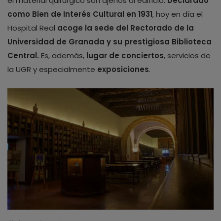
el material quirúrgico son ajenos al edificio.
Declarado
como Bien de Interés Cultural en 1931
, hoy en día el
Hospital Real
acoge la
sede del Rectorado de la
Universidad de Granada y su prestigiosa Biblioteca
Central.
Es, además,
lugar de conciertos
, servicios de
la UGR y especialmente
exposiciones
.