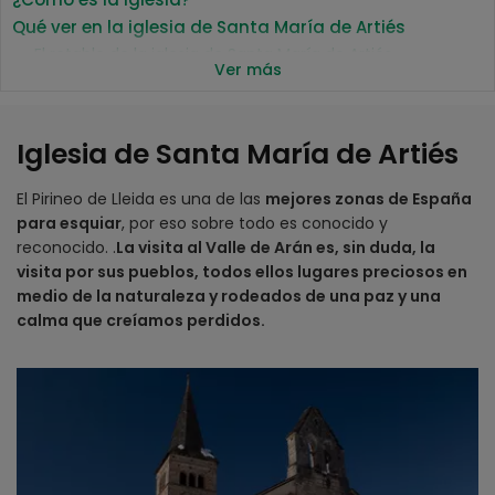
Qué ver en la iglesia de Santa María de Artiés
El retablo de la iglesia de Santa María de Artiés
Ver más
Las pinturas murales
Ubicación de la iglesia de Santa María de Artiés
Detalles
Iglesia de Santa María de Artiés
Horario
Precio
El Pirineo de Lleida es una de las
mejores zonas de España
Cómo llegar a la iglesia de Santa María de Artiés
para esquiar
, por eso sobre todo es conocido y
Bus
reconocido. .
La visita al Valle de Arán es, sin duda, la
Coche
visita por sus pueblos, todos ellos lugares preciosos en
medio de la naturaleza y rodeados de una paz y una
calma que creíamos perdidos.