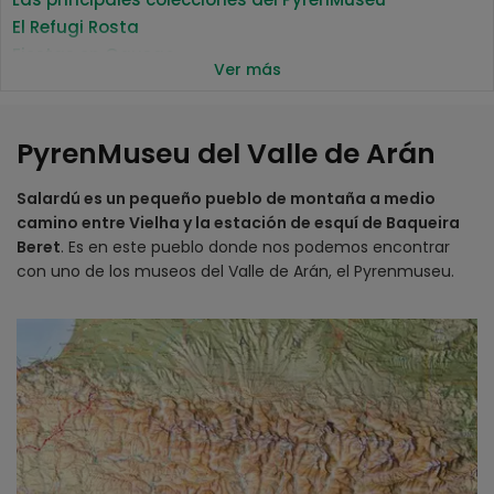
El Refugi Rosta
Fiestas en Gausac
Ver más
¿Dónde está el PyrenMuseu?
Detalles
Horarios
PyrenMuseu del Valle de Arán
Precios
¿Cómo podemos llegar al PyrenMuseu de Salardú?
Salardú es un pequeño pueblo de montaña a medio
Bus
camino entre Vielha y la estación de esquí de Baqueira
Coche
Beret
. Es en este pueblo donde nos podemos encontrar
con uno de los museos del Valle de Arán, el Pyrenmuseu.