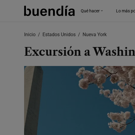
Skip
to
Qué hacer
Lo más po
main
content
Inicio
Estados Unidos
Nueva York
Excursión a Washin