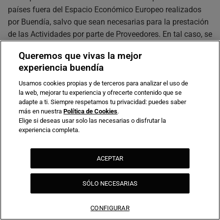
países fuera del Espacio Económico Europeo realizados
por Buendía, salvo que sean necesarias para la prestación
de las Actividades por parte de Proveedores. En tal caso, se
respetarán las obligaciones y salvaguardas legales y
Queremos que vivas la mejor
contractuales oportunas para garantizar un mismo nivel
experiencia buendía
de protección que el brindado dentro del Espacio
Económico Europeo. Sin embargo, es posible que
Usamos cookies propias y de terceros para analizar el uso de
la web, mejorar tu experiencia y ofrecerte contenido que se
proveedores como Google, Cloudtalk, Stripe y Trustpilot
adapte a ti. Siempre respetamos tu privacidad: puedes saber
puedan realizar transferencias internacionales de datos,
más en nuestra
Política de Cookies
.
especialmente a Estados Unidos. Puede consultar en sus
Elige si deseas usar solo las necesarias o disfrutar la
experiencia completa.
políticas de privacidad (incluidas en las cláusulas 3.3
(para Trustpilot) y 3.10 (para Stripe)) qué salvaguardas
emplean al realizar esas transferencias.
ACEPTAR
SÓLO NECESARIAS
5. Ejercicio de derechos
CONFIGURAR
Puede ejercer en cualquier momento sus derechos de