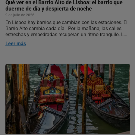
Qué ver en el Barrio Alto de Lisboa: el barrio que
duerme de día y despierta de noche
9 de julio de 2026
En Lisboa hay barrios que cambian con las estaciones. El
Barrio Alto cambia cada día. Por la mañana, las calles
estrechas y empedradas recuperan un ritmo tranquilo. Los
vecinos hacen la compra, las persianas empiezan a
Leer más
levantarse y los pequeños comercios ocupan el espacio…