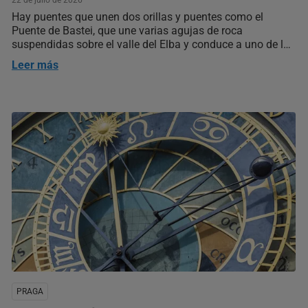
22 de julio de 2026
Hay puentes que unen dos orillas y puentes como el
Puente de Bastei, que une varias agujas de roca
suspendidas sobre el valle del Elba y conduce a uno de los
miradores más espectaculares de Alemania. Quien lo ve
Leer más
por primera vez suele fijarse en el puente: parece
construido…
PRAGA