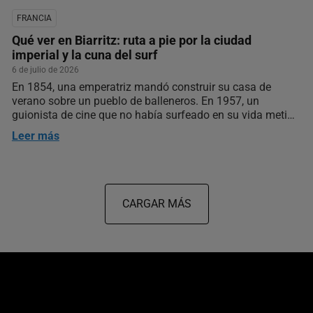
FRANCIA
Qué ver en Biarritz: ruta a pie por la ciudad
imperial y la cuna del surf
6 de julio de 2026
En 1854, una emperatriz mandó construir su casa de
verano sobre un pueblo de balleneros. En 1957, un
guionista de cine que no había surfeado en su vida metió
una tabla en el agua a un kilómetro de allí. Entre esas dos
Leer más
fechas se levantó casi todo lo que hoy llena las guías: el…
CARGAR MÁS