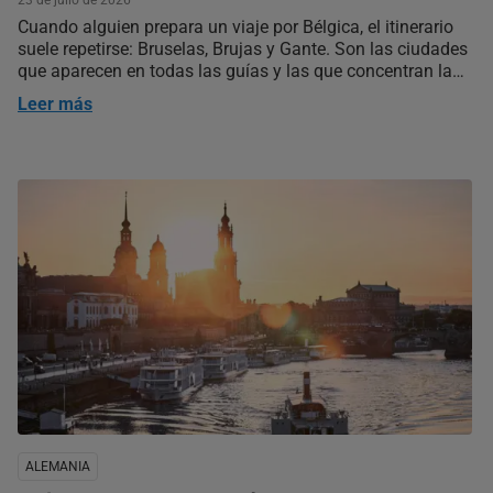
23 de julio de 2026
Cuando alguien prepara un viaje por Bélgica, el itinerario
suele repetirse: Bruselas, Brujas y Gante. Son las ciudades
que aparecen en todas las guías y las que concentran la
mayor parte de los viajeros. Sin embargo, a menos de
Leer más
media hora de Bruselas hay una ciudad que muchos…
ALEMANIA