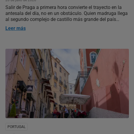
20 de julio de 2026
Salir de Praga a primera hora convierte el trayecto en la
antesala del día, no en un obstáculo. Quien madruga llega
al segundo complejo de castillo más grande del país
antes de que se formen las colas que sí existen en el
Leer más
castillo de la capital, con la mañana entera por delante…
PORTUGAL