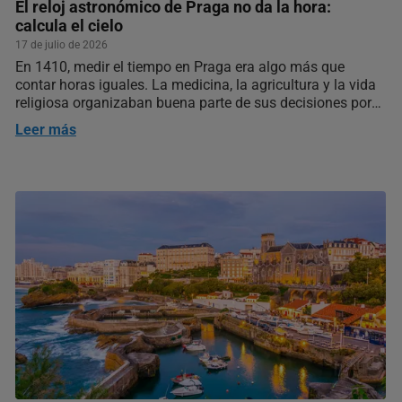
El reloj astronómico de Praga no da la hora:
calcula el cielo
17 de julio de 2026
En 1410, medir el tiempo en Praga era algo más que
contar horas iguales. La medicina, la agricultura y la vida
religiosa organizaban buena parte de sus decisiones por
la posición del Sol, las fases de la Luna y un calendario en
Leer más
el que la astronomía y la astrología eran todavía…