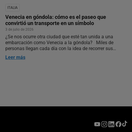
ITALIA
Venecia en góndola: cómo es el paseo que
convirtió un transporte en un símbolo
3 de julio de 2026
¿Se nos ocurre otra ciudad que esté tan unida a una
embarcación como Venecia a la góndola? Miles de
personas llegan cada día con la idea de recorrer sus
canales a bordo de una. Algunos viajeros lo hacen
Leer más
buscando una imagen que llevan años viendo en películas
y…