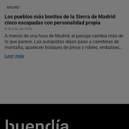
MADRID
Los pueblos más bonitos de la Sierra de Madrid:
cinco escapadas con personalidad propia
8 de julio de 2026
A menos de una hora de Madrid, el paisaje cambia más de
lo que parece. Las autopistas dejan paso a carreteras de
montaña, aparecen bosques de pinos y robles, embalses,
puertos de montaña y pueblos que crecieron cuando la
Leer más
capital todavía era una villa mucho más pequeña que
hoy…