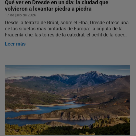
Qué ver en Dresde en un día: la ciudad que
volvieron a levantar piedra a piedra
17 de julio de 2026
Desde la terraza de Brühl, sobre el Elba, Dresde ofrece una
de las siluetas más pintadas de Europa: la cúpula de la
Frauenkirche, las torres de la catedral, el perfil de la ópera,
todo en arenisca dorada sobre el río. Parece que lleve ahí,
Leer más
idéntica, trescientos años. Casi…