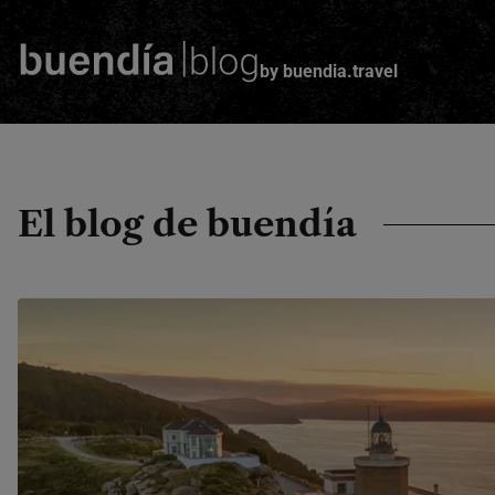
by buendia.travel
Skip
to
main
content
El blog de buendía