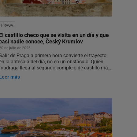
PRAGA
El castillo checo que se visita en un día y que
casi nadie conoce, Český Krumlov
20 de julio de 2026
Salir de Praga a primera hora convierte el trayecto
en la antesala del día, no en un obstáculo. Quien
madruga llega al segundo complejo de castillo más
grande del país antes de que se formen las colas
Leer más
que sí existen en el castillo de la capital, con la
mañana entera por delante…