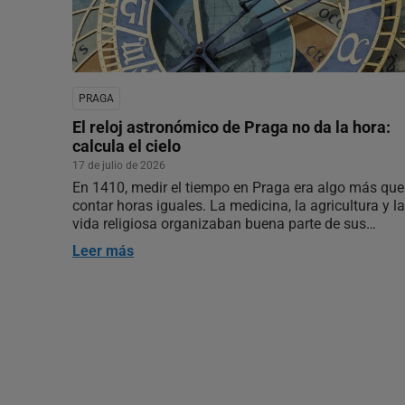
PRAGA
El reloj astronómico de Praga no da la hora:
calcula el cielo
17 de julio de 2026
En 1410, medir el tiempo en Praga era algo más que
contar horas iguales. La medicina, la agricultura y la
vida religiosa organizaban buena parte de sus
decisiones por la posición del Sol, las fases de la
Leer más
Luna y un calendario en el que la astronomía y la
astrología eran todavía…