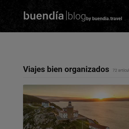
by buendia.travel
Skip
to
main
content
Viajes bien organizados
72 artícu