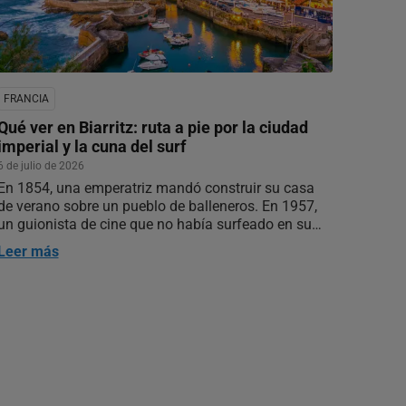
FRANCIA
Qué ver en Biarritz: ruta a pie por la ciudad
imperial y la cuna del surf
6 de julio de 2026
En 1854, una emperatriz mandó construir su casa
de verano sobre un pueblo de balleneros. En 1957,
un guionista de cine que no había surfeado en su
vida metió una tabla en el agua a un kilómetro de
Leer más
allí. Entre esas dos fechas se levantó casi todo lo
que hoy llena las guías: el…