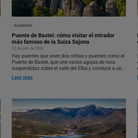
ALEMANIA
Puente de Bastei: cómo visitar el mirador
más famoso de la Suiza Sajona
22 de julio de 2026
Hay puentes que unen dos orillas y puentes como el
Puente de Bastei, que une varias agujas de roca
suspendidas sobre el valle del Elba y conduce a uno
de los miradores más espectaculares de Alemania.
Leer más
Quien lo ve por primera vez suele fijarse en el
puente: parece construido…