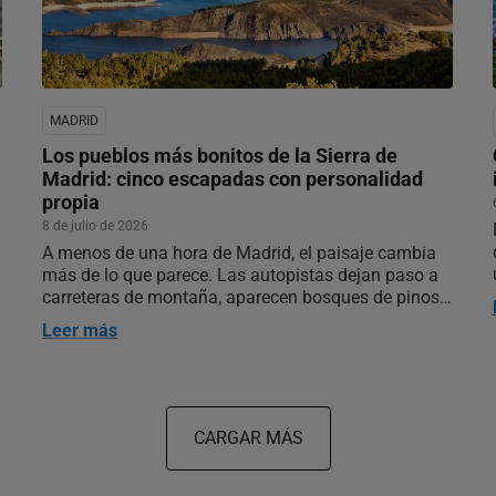
MADRID
Los pueblos más bonitos de la Sierra de
Madrid: cinco escapadas con personalidad
propia
8 de julio de 2026
A menos de una hora de Madrid, el paisaje cambia
más de lo que parece. Las autopistas dejan paso a
carreteras de montaña, aparecen bosques de pinos
y robles, embalses, puertos de montaña y pueblos
Leer más
que crecieron cuando la capital todavía era una villa
mucho más pequeña que hoy…
CARGAR MÁS