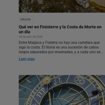
GALICIA
Qué ver en Finisterre y la Costa da Morte en
un día
30 de julio de 2026
Entre Malpica y Fisterra no hay una carretera que
siga la costa. El litoral es una sucesión de cabos
largos separados por ensenadas, y a cada uno se
baja por un ramal que muere frente al océano y que
Leer más
hay que desandar entero para seguir. Muxía y
Fisterra se miran de frente, a…