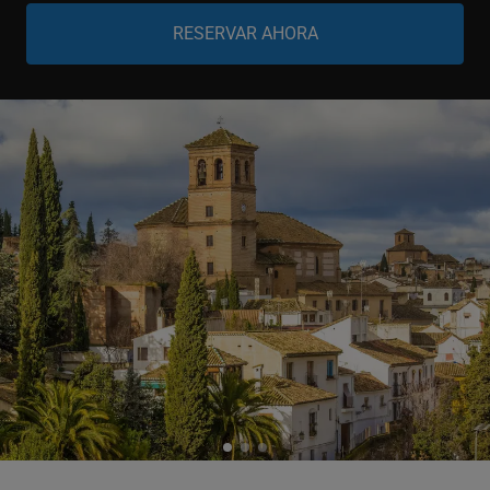
Niño
-
+
0-11 años