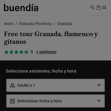
Skip
to
main
content
Inicio
Granada Provincia
Granada
Free tour Granada, flamenco y
gitanos
5
1 opiniones
Selecciona asistentes, fecha y hora
Adulto x 1
Adulto
-
+
Seleccionar fecha y hora
12-99 años