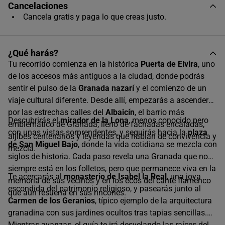
Cancelaciones
Único horario disponible
Cancela gratis y paga lo que creas justo.
¿Qué harás?
Tu recorrido comienza en la histórica
Puerta de Elvira
, uno
de los accesos más antiguos a la ciudad, donde podrás
sentir el pulso de la
Granada nazarí
y el comienzo de un
viaje cultural diferente. Desde allí, empezarás a ascender
por las estrechas calles del
Albaicín
, el barrio más
Descubrirás el
mirador de la Lona
, menos conocido pero
emblemático de Granada, lleno de fachadas encaladas,
con unas vistas sorprendentes, y seguirás hacia la
plaza
aljibes centenarios y leyendas que hablan de convivencia y
de San Miguel Bajo
, donde la vida cotidiana se mezcla con
mezcla.
siglos de historia. Cada paso revela una Granada que no
siempre está en los folletos, pero que permanece viva en la
Te acercarás al
monasterio de Isabel la Real
, una joya
memoria de sus vecinos y en los ecos del cante flamenco
escondida del patrimonio religioso, y pasearás junto al
que aún resuena en sus rincones.
Carmen de los Geranios
, típico ejemplo de la arquitectura
granadina con sus jardines ocultos tras tapias sencillas.
Mientras avanzas, el guía te irá desvelando las raíces del