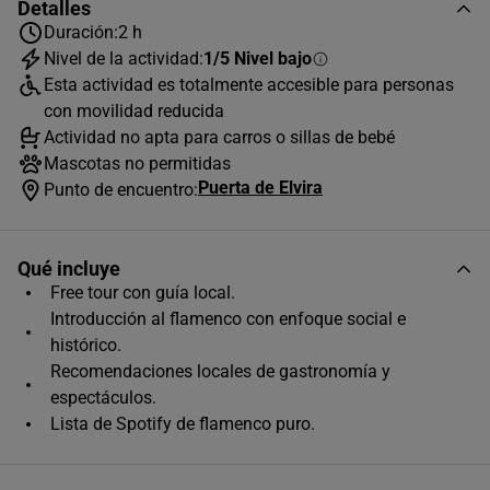
Detalles
Duración:
2 h
Nivel de la actividad:
1/5 Nivel bajo
AGOSTO
2026
Esta actividad es totalmente accesible para personas
con movilidad reducida
L
M
X
J
V
S
D
Actividad no apta para carros o sillas de bebé
Mascotas no permitidas
1
2
Puerta de Elvira
Punto de encuentro:
3
4
5
6
7
8
9
10
11
12
13
14
15
16
Qué incluye
17
18
19
20
21
22
23
Free tour con guía local.
Introducción al flamenco con enfoque social e
24
25
26
27
28
29
30
histórico.
Recomendaciones locales de gastronomía y
31
espectáculos.
Horas disponibles (1)
Lista de Spotify de flamenco puro.
19:00