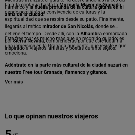
La ruta continúa hasta la
Mezquita Mayor de Granada
,
flamenco y
la huella profunda de la cultura gitana en el
donde percibirás la convivencia de culturas y la
alma de la ciudad
.
espiritualidad que se respira desde su patio. Finalmente,
llegarás al mítico
mirador de San Nicolás
, donde se
detiene el tiempo. Desde allí, con la
Alhambra
enmarcada
Este free tour es mucho más que un recorrido guiado: es
por
Sierra Nevada
, comprenderás por qué este lugar ha
una inmersión en la Granada que canta, que resiste y que
inspirado a viajeros, artistas y poetas durante siglos.
emociona.
Adéntrate en la parte más cultural de la ciudad nazarí en
nuestro Free tour Granada, flamenco y gitanos.
Ver más
Lo que opinan nuestros viajeros
5