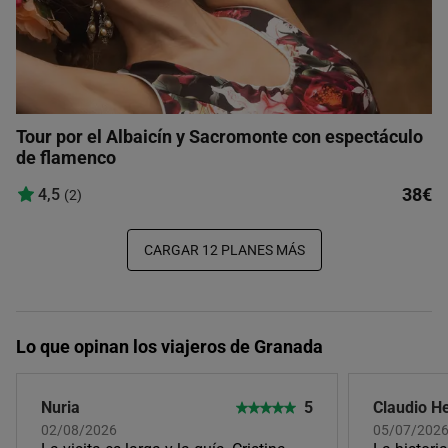
Tour por el Albaicín y Sacromonte con espectáculo
de flamenco
38€
4,5
(2)
CARGAR 12 PLANES MÁS
Lo que opinan los viajeros de Granada
Nuria
5
Claudio H
02/08/2026
05/07/202