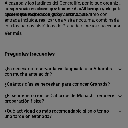
Alcazaba y los jardines del Generalife, por lo que organizar
bien la visita es clave para aprovechar el tiempo y elegir la
Las principales cosas que hacer en la Alhambra son
opción que mejor encaje con cada viajero.
recorrer el recinto con guía
, visitarlo a tu ritmo con
entrada incluida, realizar una visita nocturna, combinarla
con los barrios históricos de Granada o incluso hacer una
excursión organizada desde otra ciudad como Sevilla o
Ver más
Málaga.
Preguntas frecuentes
¿Es necesario reservar la visita guiada a la Alhambra
con mucha antelación?
¿Cuántos días se necesitan para conocer Granada?
¿El senderismo en los Cahorros de Monachil requiere
preparación física?
¿Qué actividad es más recomendable si solo tengo
una tarde en Granada?