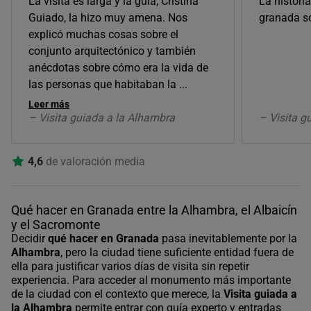
La visita es larga y la guía, Cristina
La histori
Guiado, la hizo muy amena. Nos
granada s
explicó muchas cosas sobre el
conjunto arquitectónico y también
anécdotas sobre cómo era la vida de
las personas que habitaban la
...
Leer más
– Visita guiada a la Alhambra
– Visita g
4,6
de valoración media
Qué hacer en Granada entre la Alhambra, el Albaicín
y el Sacromonte
Decidir
qué hacer en Granada
pasa inevitablemente por la
Alhambra
, pero la ciudad tiene suficiente entidad fuera de
ella para justificar varios días de visita sin repetir
experiencia. Para acceder al monumento más importante
de la ciudad con el contexto que merece, la
Visita guiada a
la Alhambra
permite entrar con guía experto y entradas