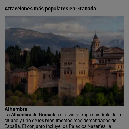
cinematográficos de Andalucía en una sola jornada.
Asimismo, el Tour por Granada y visita guiada a la catedral
Atracciones más populares en Granada
y la Capilla Real completa el recorrido monumental de la
ciudad con los dos espacios donde la historia cristiana de
Granada tiene su mejor expresión.
Alhambra
La
Alhambra de Granada
es la visita imprescindible de la
ciudad y uno de los monumentos más demandados de
España. El conjunto incluye los Palacios Nazaríes, la