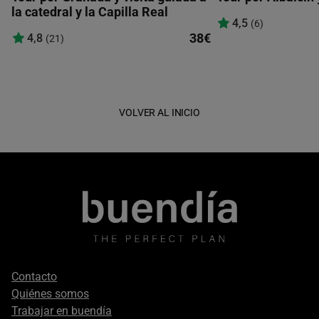
la catedral y la Capilla Real
4,5
(6)
38€
4,8
(21)
VOLVER AL INICIO
Footer
Contacto
secondary
Quiénes somos
Trabajar en buendía