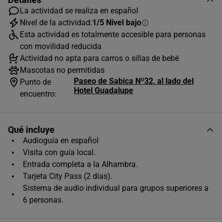
La actividad se realiza en español
Nivel de la actividad:
1/5 Nivel bajo
Esta actividad es totalmente accesible para personas
AGOSTO
2026
con movilidad reducida
L
M
X
J
V
S
D
Actividad no apta para carros o sillas de bebé
Mascotas no permitidas
1
2
Paseo de Sabica Nº32, al lado del
Punto de
Hotel Guadalupe
3
4
5
6
7
8
9
encuentro:
10
11
12
13
14
15
16
Qué incluye
17
18
19
20
21
22
23
Audioguía en español
24
25
26
27
28
29
30
Visita con guía local.
Entrada completa a la Alhambra.
31
Tarjeta City Pass (2 días).
Horas disponibles (1)
Sistema de audio individual para grupos superiores a
6 personas.
12:00