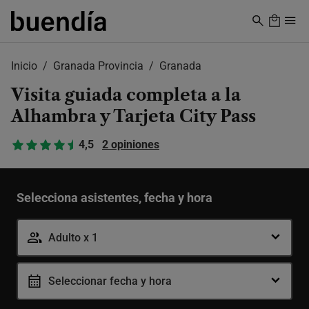
Skip
to
main
content
Inicio
Granada Provincia
Granada
Visita guiada completa a la
Alhambra y Tarjeta City Pass
4,5
2 opiniones
Selecciona asistentes, fecha y hora
Adulto x 1
Adulto
-
+
Seleccionar fecha y hora
12-99 años