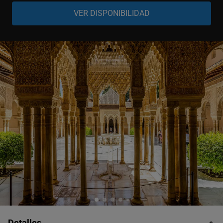
Niño
-
+
0-11 años
Detalles