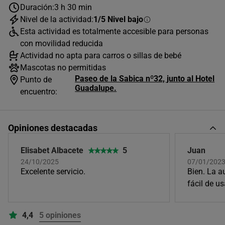
Duración:
3 h 30 min
Nivel de la actividad:
1/5 Nivel bajo
Esta actividad es totalmente accesible para personas
con movilidad reducida
Actividad no apta para carros o sillas de bebé
Mascotas no permitidas
Paseo de la Sabica nº32, junto al Hotel
Punto de
Guadalupe.
encuentro:
Opiniones destacadas
Elisabet Albacete
5
Juan
24/10/2025
07/01/202
Excelente servicio.
Bien. La a
fácil de u
4,4
5 opiniones