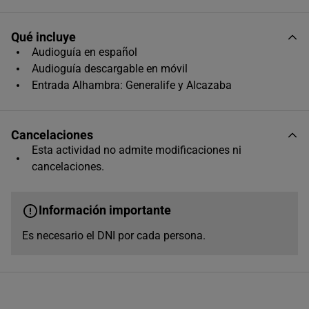
Qué incluye
Audioguía en español
Audioguía descargable en móvil
AGOSTO
2026
Entrada Alhambra: Generalife y Alcazaba
L
M
X
J
V
S
D
1
2
Cancelaciones
3
4
5
6
7
8
9
Esta actividad no admite modificaciones ni
cancelaciones.
10
11
12
13
14
15
16
17
18
19
20
21
22
23
Información importante
24
25
26
27
28
29
30
Es necesario el DNI por cada persona.
31
Horas disponibles (9)