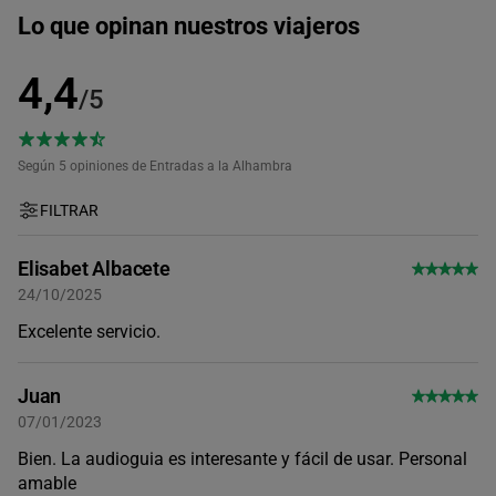
08:30
Lo que opinan nuestros viajeros
4,4
09:00
/5
10:00
Según 5
opiniones de Entradas a la Alhambra
FILTRAR
11:00
Elisabet Albacete
24/10/2025
12:00
Excelente servicio.
13:00
Juan
07/01/2023
14:00
Bien. La audioguia es interesante y fácil de usar. Personal
amable