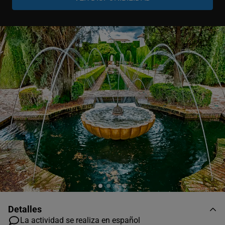
Adulto
-
+
12-99 años
Niño
-
+
6-11 años
Bebé
-
+
0-5 años
Detalles
La actividad se realiza en español