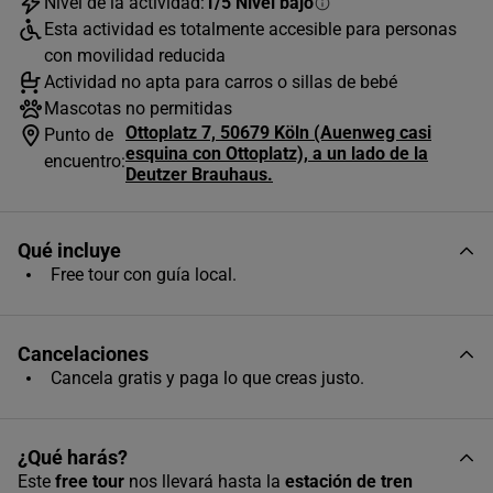
Nivel de la actividad:
1/5 Nivel bajo
Esta actividad es totalmente accesible para personas
con movilidad reducida
Actividad no apta para carros o sillas de bebé
Mascotas no permitidas
Ottoplatz 7, 50679 Köln (Auenweg casi
Punto de
AGOSTO
2026
esquina con Ottoplatz), a un lado de la
encuentro:
Deutzer Brauhaus.
L
M
X
J
V
S
D
1
2
Qué incluye
3
4
5
6
7
8
9
Free tour con guía local.
10
11
12
13
14
15
16
Cancelaciones
17
18
19
20
21
22
23
Cancela gratis y paga lo que creas justo.
24
25
26
27
28
29
30
31
¿Qué harás?
Horas disponibles (3)
Este
free tour
nos llevará hasta la
estación de tren