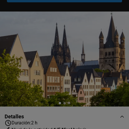
Niño
-
+
0-11 años
Detalles
Duración:
2 h