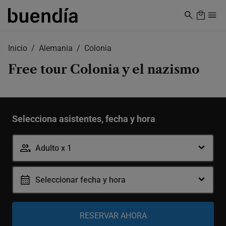
Skip
to
main
content
Inicio
Alemania
Colonia
Free tour Colonia y el nazismo
Selecciona asistentes, fecha y hora
Adulto x 1
Seleccionar fecha y hora
Adulto
-
+
12-99 años