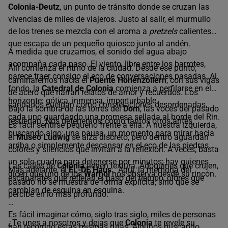
Colonia-Deutz
, un punto de tránsito donde se cruzan las
10:15
vivencias de miles de viajeros. Justo al salir, el murmullo
de los trenes se mezcla con el aroma a
pretzels
calientes
que escapa de un pequeño quiosco junto al andén.
A medida que cruzamos, el sonido del agua abajo
13:30
acompaña cada paso. El viento, libre entre los barrotes,
Allí comienza el ritmo de la ciudad. Desde ese punto,
parece traer consigo el eco de conversaciones pasadas. Al
caminaremos hacia el
Puente Hohenzollern
, con sus vigas
14:00
fondo, la
Catedral de Colonia
comienza a perfilarse en el
de acero que narran relatos de amor y recuerdos. Los
horizonte: gótica, inmensa, imperturbable.
candados cuelgan como constelaciones desordenadas,
Bajo la sombra de las torres del
Dom
, las voces del pasado
cada uno guardando una promesa sellada al borde del Rin.
resuenan. Nos detenemos, como tantos otros antes,
Es fácil sentirse pequeño frente a ella. A nuestra izquierda,
buscando algo: una pausa, un momento para mirar hacia
el
Museo Ludwig
se alza discreto, pero dentro aguardan
arriba o simplemente descansar en el eco de las piedras.
colores y silencios que invitan a la reflexión. A veces, basta
un solo cuadro para detenerse por minutos; hay quienes
Las calles de
Colonia
tienen textura. Adoquines que crujen,
Más adelante, el
EL-DE Haus.
Aquí, la memoria del
dicen que uno de los
Warhol
nos observa desde su rincón.
escaparates que reflejan el paso del tiempo, olores que
pasado no se muestra de forma explícita, sino que se
cambian de esquina en esquina.
percibe en lo más profundo.
Es fácil imaginar cómo, siglo tras siglo, miles de personas
¿Te unes a nosotros y dejas que
Colonia
te revele su
han recorrido estas mismas rutas. Algunos buscando,