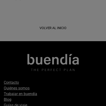
VOLVER AL INICIO
Footer
Contacto
secondary
Quiénes somos
Trabajar en buendía
Blog
Guías de viaje