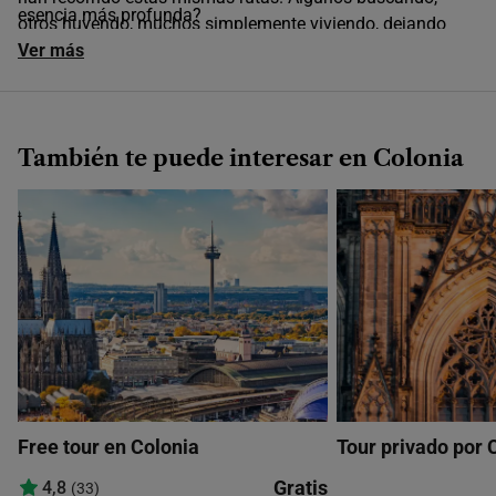
esencia más profunda?
otros huyendo, muchos simplemente viviendo, dejando
atrás sus sueños y recuerdos.
Ver más
También te puede interesar en Colonia
Free tour en Colonia
Tour privado por 
Gratis
4,8
(33)