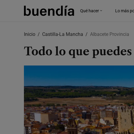
Qué hacer
Lo más po
Skip
to
Inicio
Castilla-La Mancha
Albacete Provincia
main
content
Todo lo que puedes