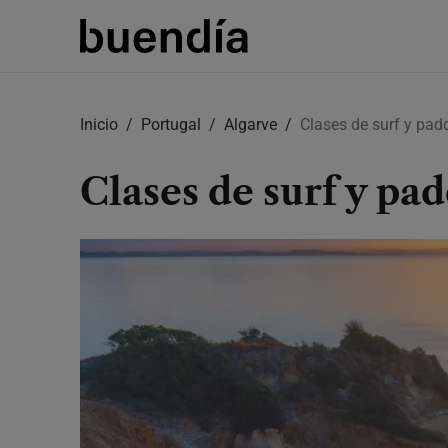
Skip
to
Inicio
Portugal
Algarve
Clases de surf y padd
main
content
Clases de surf y pad