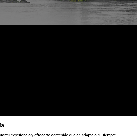
as de viaje
Sostenibilidad
ía
 grupos
Aviso legal
ca de Cookies
Gestionar cookies
rar tu experiencia y ofrecerte contenido que se adapte a ti. Siempre