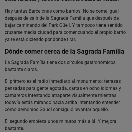
¿Se puede comer bien barato?
Hay tantas Barcelonas como barrios. No se come igual
¿Cuál es el error más típico al elegir restaurante?
después de salir de la Sagrada Família que después de
¿Cómo organizar bien las comidas durante una visita?
bajar caminando del Park Güell. Y tampoco tiene sentido
cruzarse media ciudad para comer cuando el propio barrio
ya te está diciendo por dónde tirar.
Dónde comer cerca de la Sagrada Família
La Sagrada Família tiene dos círculos gastronómicos
bastante claros.
El primero es el radio inmediato al monumento: terrazas
pensadas para gente agotada, cartas en ocho idiomas y
camareros intentando atraparte visualmente mientras
todavía estás mirando hacia arriba intentando entender
cómo demonios Gaudí consiguió levantar aquello.
El segundo empieza unos minutos más allá. Y mejora
bastante.