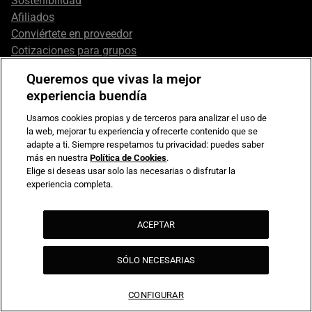
Sostenibilidad
Afiliados
Conviértete en proveedor
Cotizaciones para grupos
Aviso legal
Queremos que vivas la mejor
Términos y condiciones
experiencia buendía
Política de Privacidad
Política de Cookies
Usamos cookies propias y de terceros para analizar el uso de
la web, mejorar tu experiencia y ofrecerte contenido que se
Gestionar cookies
adapte a ti. Siempre respetamos tu privacidad: puedes saber
más en nuestra
Política de Cookies
.
Elige si deseas usar solo las necesarias o disfrutar la
experiencia completa.
ACEPTAR
SÓLO NECESARIAS
VER MÁS PLANES RECOMENDADOS
CONFIGURAR