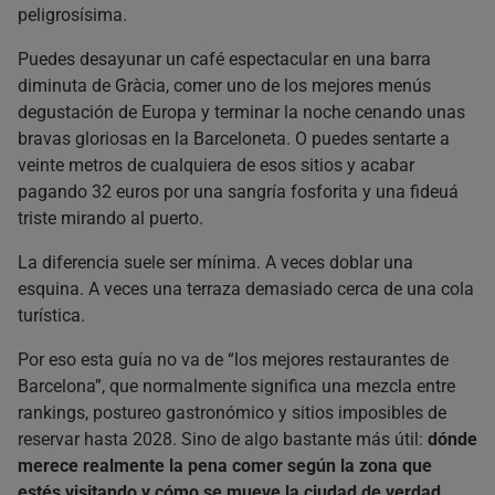
peligrosísima.
Comer en los mercados de Barcelona
El Quim de la Boqueria
Puedes desayunar un café espectacular en una barra
Mercat de Santa Caterina
diminuta de Gràcia, comer uno de los mejores menús
Dónde comer en el Eixample
degustación de Europa y terminar la noche cenando unas
Flash Flash
bravas gloriosas en la Barceloneta. O puedes sentarte a
veinte metros de cualquiera de esos sitios y acabar
Mont Bar
pagando 32 euros por una sangría fosforita y una fideuá
Dónde comer en la Barceloneta sin pedir una paella mediocre
frente al paseo marítimo
triste mirando al puerto.
La Cova Fumada
La diferencia suele ser mínima. A veces doblar una
Una cena muy Barcelona
esquina. A veces una terraza demasiado cerca de una cola
Bocagrande
turística.
Alta cocina en Barcelona
Por eso esta guía no va de “los mejores restaurantes de
Disfrutar
Barcelona”, que normalmente significa una mezcla entre
Cocina Hermanos Torres
rankings, postureo gastronómico y sitios imposibles de
Preguntas frecuentes sobre dónde comer en Barcelona
reservar hasta 2028. Sino de algo bastante más útil:
dónde
¿Cuál es la mejor zona para comer?
merece realmente la pena comer según la zona que
¿Hace falta reservar?
estés visitando y cómo se mueve la ciudad de verdad.