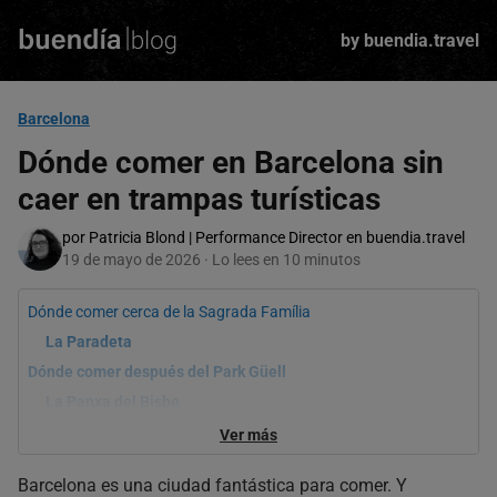
Skip
to
by buendia.travel
main
content
Barcelona
Dónde comer en Barcelona sin
caer en trampas turísticas
por Patricia Blond | Performance Director en buendia.travel
19 de mayo de 2026 · Lo lees en 10 minutos
Dónde comer cerca de la Sagrada Família
La Paradeta
Dónde comer después del Park Güell
La Panxa del Bisbe
Dónde comer en el Barrio Gótico sin acabar cenando al lado de
Ver más
una paella plastificada
Bar Cañete
Barcelona es una ciudad fantástica para comer. Y