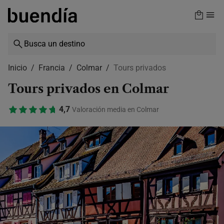
Skip
to
main
content
Inicio
Francia
Colmar
Tours privados
Tours privados en Colmar
4,7
Valoración media en Colmar