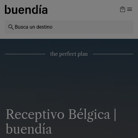
Skip
to
main
content
the perfect plan
Receptivo Bélgica |
buendía