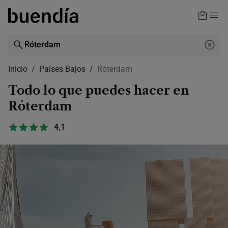
Skip
to
main
content
Inicio
Países Bajos
Róterdam
Todo lo que puedes hacer en
Róterdam
4,1