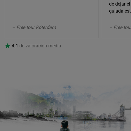
de dejar el
guiada es
– Free tour Róterdam
– Free tou
4,1
de valoración media