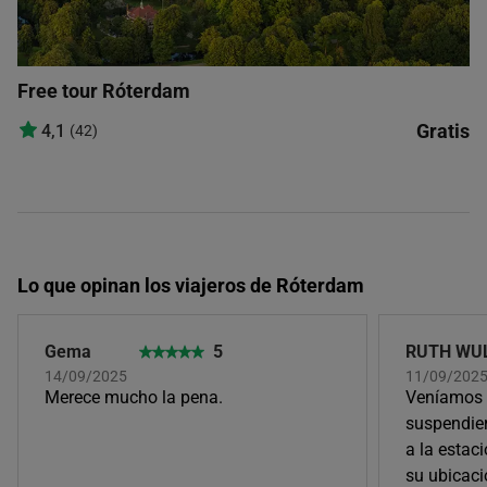
Free tour Róterdam
Gratis
4,1
(42)
Lo que opinan los viajeros de Róterdam
Gema
5
RUTH WU
14/09/2025
11/09/202
Merece mucho la pena.
Veníamos 
suspendier
a la estac
su ubicaci