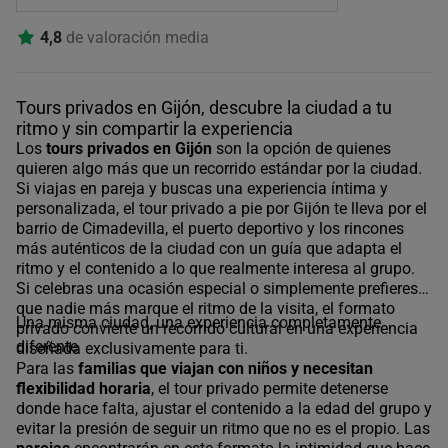
4,8
de valoración media
Tours privados en Gijón, descubre la ciudad a tu
ritmo y sin compartir la experiencia
Los
tours privados en Gijón
son la opción de quienes
quieren algo más que un recorrido estándar por la ciudad.
Si viajas en pareja y buscas una experiencia íntima y
personalizada, el tour privado a pie por Gijón te lleva por el
barrio de Cimadevilla, el puerto deportivo y los rincones
más auténticos de la ciudad con un guía que adapta el
ritmo y el contenido a lo que realmente interesa al grupo.
Si celebras una ocasión especial o simplemente prefieres
que nadie más marque el ritmo de la visita, el formato
Una misma ciudad, una experiencia completamente
privado convierte un recorrido cultural en una experiencia
diferente
diseñada exclusivamente para ti.
Para las
familias que viajan con niños y necesitan
flexibilidad horaria
, el tour privado permite detenerse
donde hace falta, ajustar el contenido a la edad del grupo y
evitar la presión de seguir un ritmo que no es el propio. Las