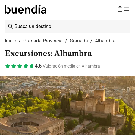
Skip
to
main
content
Inicio
Granada Provincia
Granada
Alhambra
Excursiones: Alhambra
4,6
Valoración media en Alhambra