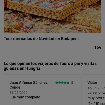
Tour mercados de Navidad en Budapest
16€
Lo que opinan los viajeros de Tours a pie y visitas
guiadas en Hungría
Juan Alfonso Sánchez
5
Víctor
Conde
16/05/202
La señorita
31/05/2026
Fue muy completo
muy profes
(14:15) su