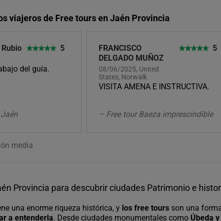
os viajeros de Free tours en Jaén Provincia
 Rubio
5
FRANCISCO
5
DELGADO MUÑOZ
abajo del guía.
08/06/2025, United
States, Norwalk
VISITA AMENA E INSTRUCTIVA.
n Jaén
– Free tour Baeza imprescindible
ión media
aén Provincia para descubrir ciudades Patrimonio e histor
ene una enorme riqueza histórica, y
los free tours
son una form
r a entenderla
. Desde ciudades monumentales como
Úbeda y