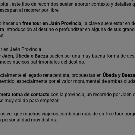
pital, este tipo de recorridos suelen aportar contexto y detalles 
scapan al recorrer por libre.
do hacer un
free tour en Jaén Provincia
, la clave suele estar en d
a introducción al destino o profundizar en alguna de sus gran
as.
ir en Jaén Provincia
or Jaén, Úbeda o Baeza
suelen ser una muy buena forma de des
andes núcleos patrimoniales del destino.
pecialmente el legado renacentista, propuestas en
Úbeda y Baez
sentido, especialmente por el valor monumental de ambas ciud
imera toma de contacto
con la provincia, un recorrido por Jaén c
se muy sólida para empezar.
os ver que muchos viajeros combinan más de un free tour por
 personalidad muy distinta.