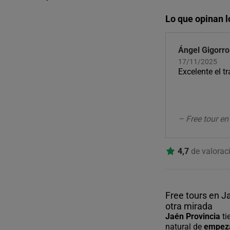
Lo que opinan l
Ángel Gigorro
17/11/2025
Excelente el tr
– Free tour e
4,7
de valorac
Free tours en J
otra mirada
Jaén Provincia
ti
natural de
empeza