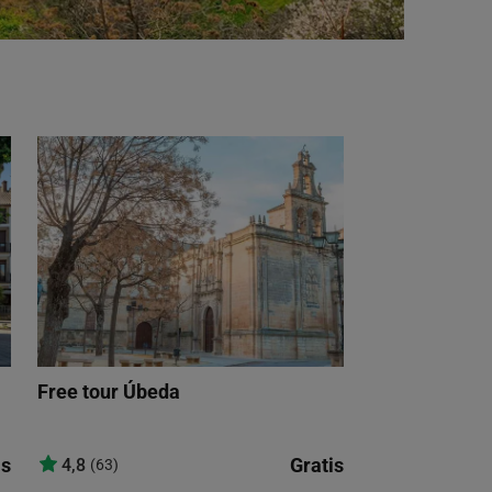
Free tour Úbeda
is
Gratis
4,8
(63)