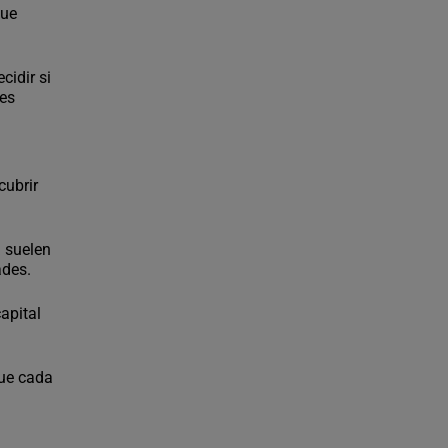
que
ecidir si
des
cubrir
a
suelen
ades.
apital
que cada