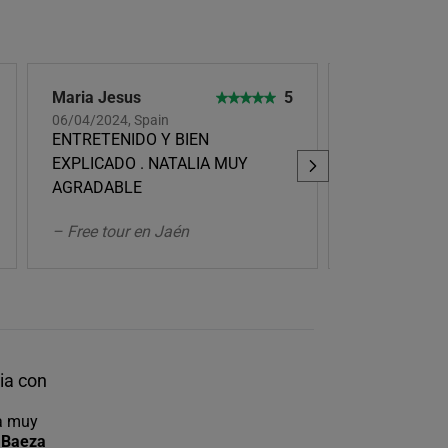
Maria Jesus
5
JOSE LUIS 
EDO
06/04/2024, Spain
ENTRETENIDO Y BIEN
30/03/2024, R
Bucharest
EXPLICADO . NATALIA MUY
Muy bien. Re
AGRADABLE
– Free tour en Jaén
– Free tour 
ia con
a muy
 Baeza