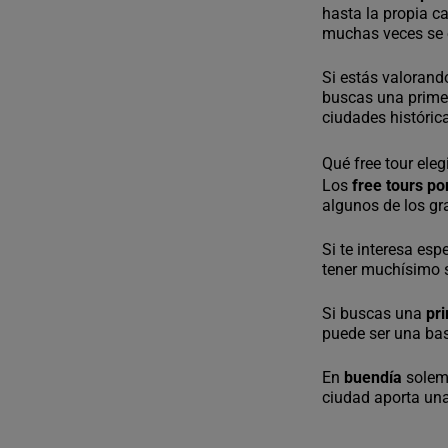
hasta la propia ca
muchas veces se e
Si estás valoran
buscas una primer
ciudades históric
Qué free tour eleg
Los
free tours p
algunos de los gr
Si te interesa es
tener muchísimo 
Si buscas una
pr
puede ser una ba
En
buendía
solem
ciudad aporta una