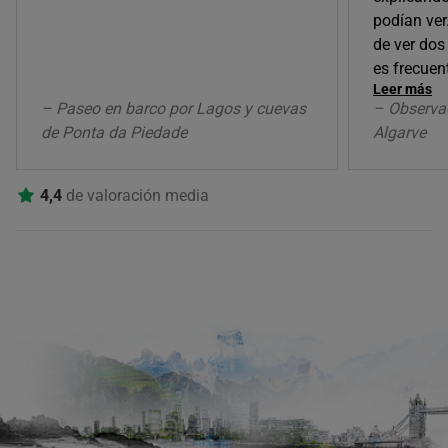
podían ver
de ver dos
es frecue
Leer más
– Paseo en barco por Lagos y cuevas
– Observac
de Ponta da Piedade
Algarve
4,4
de valoración media