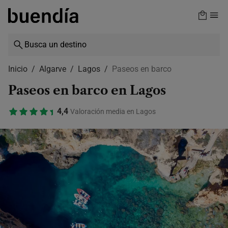
Skip
to
main
content
Inicio
Algarve
Lagos
Paseos en barco
Paseos en barco en Lagos
4,4
Valoración media en Lagos