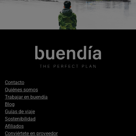
Footer
Contacto
secondary
Quiénes somos
Trabajar en buendía
Blog
Guías de viaje
Sostenibilidad
Afiliados
Conviértete en proveedor