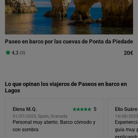
Paseo en barco por las cuevas de Ponta da Piedade
20€
4,3
(3)
Lo que opinan los viajeros de Paseos en barco en
Lagos
Elena M.Q.
5
Elio Suáre
31/07/2025, Spain, Granada
14/08/2023
Personal muy atento. Barco cómodo y
Experienci
con sombra
guía muy p
explicando