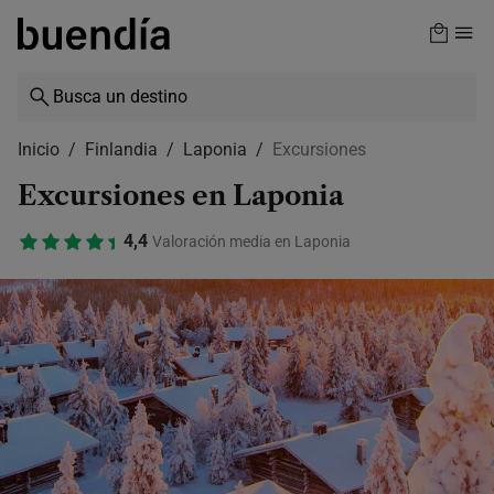
Skip
to
main
content
Inicio
Finlandia
Laponia
Excursiones
Excursiones en Laponia
4,4
Valoración media en Laponia