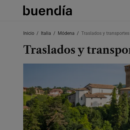
Skip
to
Inicio
Italia
Módena
Traslados y transportes
main
content
Traslados y transp