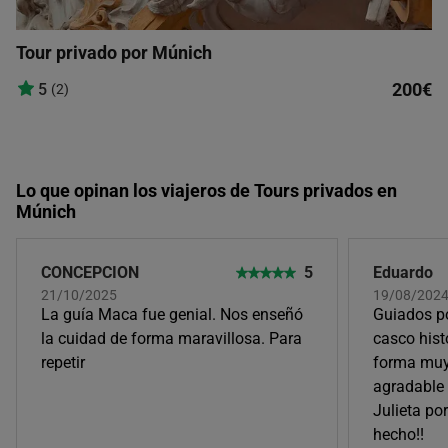
Tour privado por Múnich
200€
5
(2)
Lo que opinan los viajeros de Tours privados en
Múnich
CONCEPCION
5
Eduardo
21/10/2025
19/08/2024,
La guía Maca fue genial. Nos enseñó
Guiados po
la cuidad de forma maravillosa. Para
casco hist
repetir
forma muy
agradable 
Julieta po
hecho!!