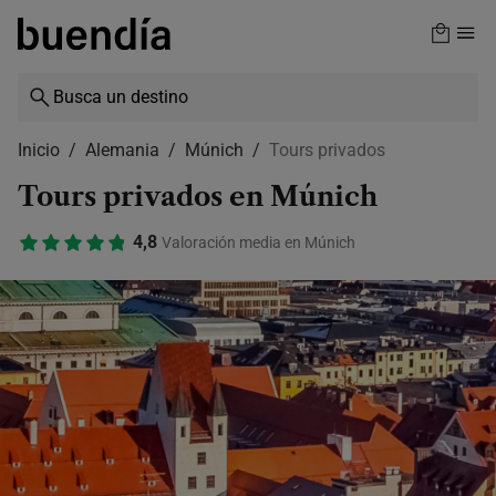
Skip
to
main
content
Inicio
Alemania
Múnich
Tours privados
Tours privados en Múnich
4,8
Valoración media en Múnich