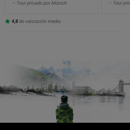
– Tour privado por Múnich
– Tour pr
4,8
de valoración media