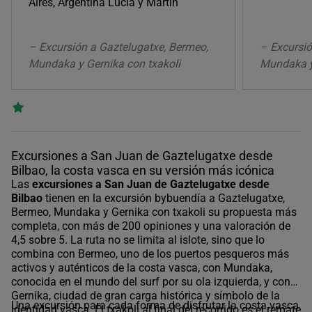
Aires, Argentina Lucía y Martín
– Excursión a Gaztelugatxe, Bermeo,
– Excursió
Mundaka y Gernika con txakoli
Mundaka y
Excursiones a San Juan de Gaztelugatxe desde
Bilbao, la costa vasca en su versión más icónica
Las
excursiones a San Juan de Gaztelugatxe desde
Bilbao
tienen en la
excursión bybuendía a Gaztelugatxe,
Bermeo, Mundaka y Gernika con txakoli
su propuesta más
completa, con más de 200 opiniones y una valoración de
4,5 sobre 5. La ruta no se limita al islote, sino que lo
combina con Bermeo, uno de los puertos pesqueros más
activos y auténticos de la costa vasca, con Mundaka,
conocida en el mundo del surf por su ola izquierda, y con
Gernika, ciudad de gran carga histórica y símbolo de la
Una excursión para cada forma de disfrutar la costa vasca
identidad vasca. El txakoli al final del recorrido es el remate