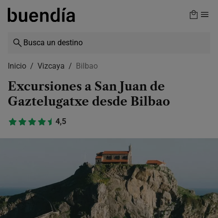
Skip
to
main
content
Inicio
Vizcaya
Bilbao
Excursiones a San Juan de
Gaztelugatxe desde Bilbao
4,5