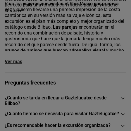
Para los
viajeros que visitan el País Vasco por primera
perfecto para una jornada con mucho paisaje y mucho
vez
y quieren llevarse una primera impresión de la costa
carácter.
cantábrica en su versión más salvaje e icónica, esta
excursión es el plan más completo y mejor organizado del
catálogo desde Bilbao.
Las parejas
encontrarán en el
recorrido una combinación de paisaje, historia y
gastronomía que hace que la jornada tenga mucho más
recorrido del que parece desde fuera. De igual forma, los
grupos de amigos que buscan adrenalina visual
y mucho
ambiente local tienen en Gaztelugatxe, Bermeo y Mundaka
Ver más
tres destinos con una personalidad muy marcada que
difícilmente decepcionan.
En buendía seleccionamos esta excursión para los viajeros
que quieren que la costa vasca les deje sin palabras.
Preguntas frecuentes
¿Cuánto se tarda en llegar a Gaztelugatxe desde
Bilbao?
¿Cuánto tiempo se necesita para visitar Gaztelugatxe?
¿Es recomendable hacer la excursión organizada?