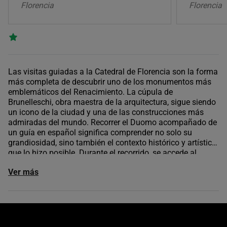
Florencia
Florencia
Las visitas guiadas a la Catedral de Florencia son la forma
más completa de descubrir uno de los monumentos más
emblemáticos del Renacimiento. La cúpula de
Brunelleschi, obra maestra de la arquitectura, sigue siendo
un icono de la ciudad y una de las construcciones más
admiradas del mundo. Recorrer el Duomo acompañado de
un guía en español significa comprender no solo su
grandiosidad, sino también el contexto histórico y artístico
que lo hizo posible. Durante el recorrido, se accede al
interior de la catedral, con sus frescos monumentales y
Ver más
espacios simbólicos, y se puede incluir la subida a la
cúpula, una experiencia que ofrece una de las mejores
panorámicas de Florencia. También se visitan rincones
como el Baptisterio de San Giovanni o el Campanile de
Giotto, según la modalidad elegida. Con Buendía, la visita
se organiza con entradas preferentes, guías expertos y