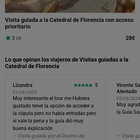
Visita guiada a la Catedral de Florencia con acceso
prioritario
28€
3
(4)
Lo que opinan los viajeros de Visitas guiadas a la
Catedral de Florencia
Lizandra
5
Vicente S
Alentado
01/08/2025
Muy interesante el tour me Hubiera
05/03/2024,
Muy agrada
gustado tener la opción de acceder a
la Guía Sa
la cúpula pero no había entradas pero
si vale la pena y la guía dió muy
buena explicación
– Visita guiada por el Duomo de
– Visita g