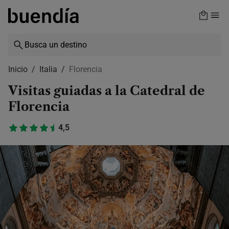
Skip
to
main
content
Inicio
Italia
Florencia
Visitas guiadas a la Catedral de
Florencia
4,5