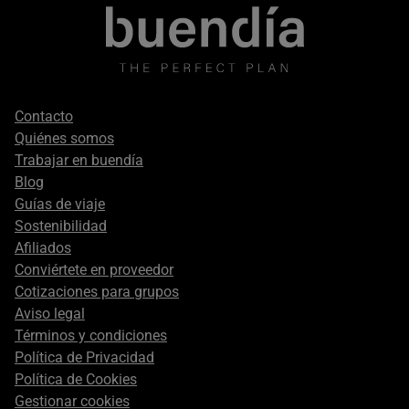
salidas confirmadas, evitando colas y contratiempos. Así,
el viajero disfruta de un recorrido cultural riguroso y
accesible, en grupos cuidados y con un acompañamiento
cercano. Reservar una visita guiada a la Catedral de
Florencia es asegurar una experiencia en la que arte,
historia y comodidad van de la mano.
Footer
Contacto
secondary
Quiénes somos
Trabajar en buendía
Blog
Guías de viaje
Sostenibilidad
Afiliados
Conviértete en proveedor
Cotizaciones para grupos
Aviso legal
Términos y condiciones
Política de Privacidad
Política de Cookies
Gestionar cookies