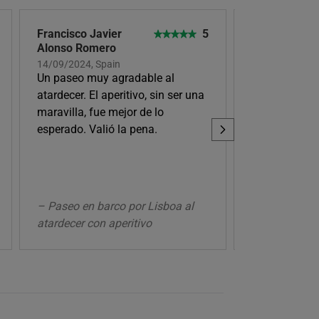
Francisco Javier
5
Andrés DP
Alonso Romero
07/09/2024, S
Una maravillo
14/09/2024, Spain
Un paseo muy agradable al
el Tajo con c
atardecer. El aperitivo, sin ser una
recomendabl
maravilla, fue mejor de lo
esperado. Valió la pena.
– Paseo en barco por Lisboa al
– Paseo en ba
atardecer con aperitivo
copa de vino