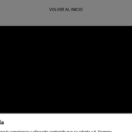
VOLVER AL INICIO
as de viaje
Sostenibilidad
ía
 grupos
Aviso legal
rar tu experiencia y ofrecerte contenido que se adapte a ti. Siempre