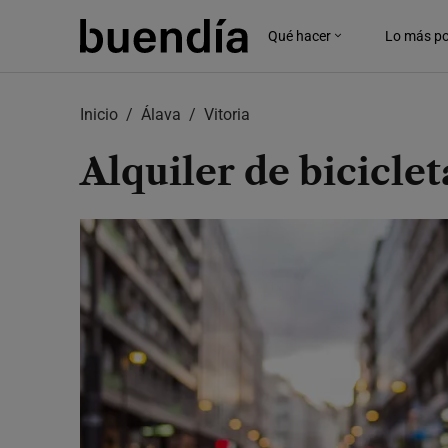
Skip
to
Qué hacer
Lo más po
main
content
Inicio
Álava
Vitoria
Alquiler de biciclet