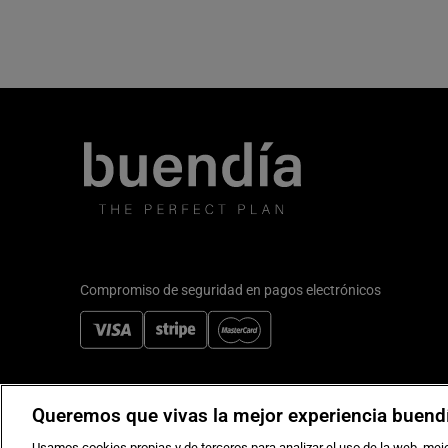
Compromiso de seguridad en pagos electrónicos
Footer
Contacto
Quiénes somos
Trabajar en buendía
Blog
Guí
Queremos que vivas la mejor experiencia buend
secondary
Afiliados
Conviértete en proveedor
Cotizaciones para
Usamos cookies propias y de terceros para analizar el uso de la web, mejo