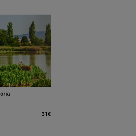
toria
31€