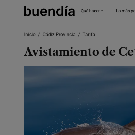
Skip
to
Qué hacer
Lo más po
main
content
Inicio
Cádiz Provincia
Tarifa
Avistamiento de Ce