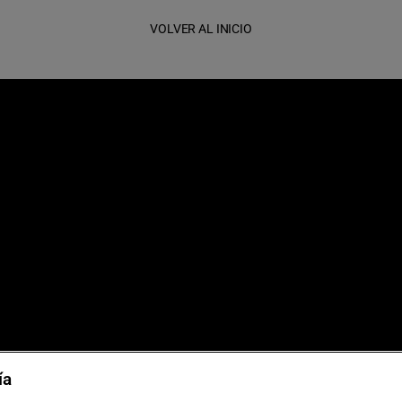
VOLVER AL INICIO
as de viaje
Sostenibilidad
ía
 grupos
Aviso legal