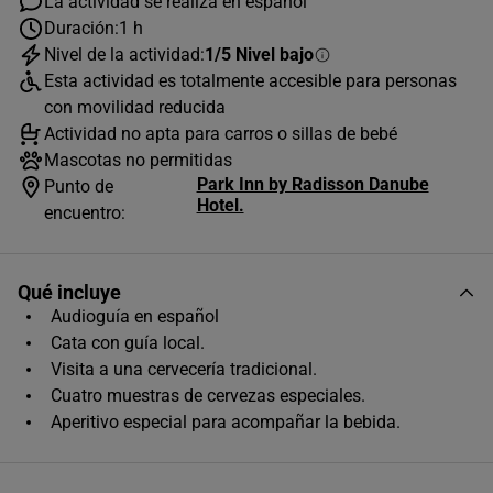
La actividad se realiza en español
Duración:
1 h
Nivel de la actividad:
1/5 Nivel bajo
AGOSTO
2026
Esta actividad es totalmente accesible para personas
L
M
X
J
V
S
D
con movilidad reducida
Actividad no apta para carros o sillas de bebé
1
2
Mascotas no permitidas
Park Inn by Radisson Danube
3
4
5
6
7
8
9
Punto de
Hotel.
encuentro:
10
11
12
13
14
15
16
17
18
19
20
21
22
23
Qué incluye
24
25
26
27
28
29
30
Audioguía en español
Cata con guía local.
31
Visita a una cervecería tradicional.
Horas disponibles (1)
Cuatro muestras de cervezas especiales.
Aperitivo especial para acompañar la bebida.
19:00