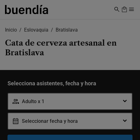
Skip
to
main
content
Inicio
Eslovaquia
Bratislava
Cata de cerveza artesanal en
Bratislava
Selecciona asistentes, fecha y hora
Adulto
-
+
18-99 años
Adulto x 1
Seleccionar fecha y hora