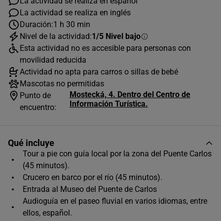
La actividad se realiza en español
La actividad se realiza en inglés
Duración:
1 h 30 min
AGOSTO
2026
Nivel de la actividad:
1/5 Nivel bajo
L
M
X
J
V
S
D
Esta actividad no es accesible para personas con
movilidad reducida
1
2
Actividad no apta para carros o sillas de bebé
3
4
5
6
7
8
9
Mascotas no permitidas
Mostecká, 4. Dentro del Centro de
Punto de
10
11
12
13
14
15
16
Información Turística.
encuentro:
17
18
19
20
21
22
23
24
25
26
27
28
29
30
Qué incluye
Tour a pie con guía local por la zona del Puente Carlos
31
(45 minutos).
Horas disponibles (1)
Crucero en barco por el río (45 minutos).
Entrada al Museo del Puente de Carlos
13:30
Audioguía en el paseo fluvial en varios idiomas, entre
ellos, español.