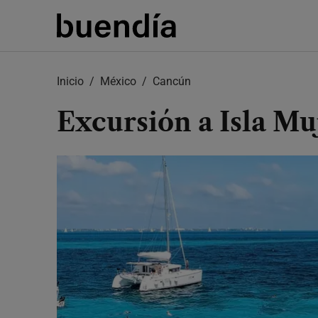
Skip
to
main
content
Inicio
México
Cancún
Excursión a Isla M