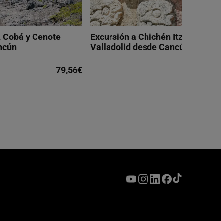
, Cobá y Cenote
Excursión a Chichén Itzá, Cenote
ncún
Valladolid desde Cancún
79,56€