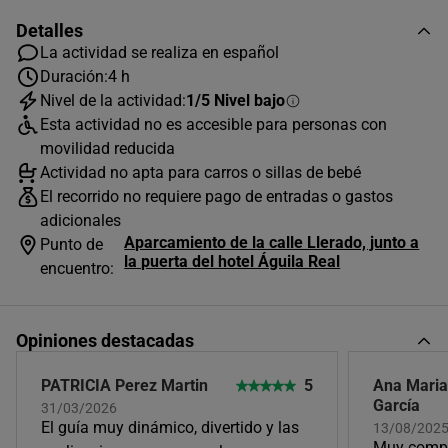
Detalles
La actividad se realiza en español
Duración:
4 h
Nivel de la actividad:
1/5 Nivel bajo
Esta actividad no es accesible para personas con
movilidad reducida
AGOSTO
2026
Actividad no apta para carros o sillas de bebé
L
M
X
J
V
S
D
El recorrido no requiere pago de entradas o gastos
adicionales
1
2
Aparcamiento de la calle Llerado, junto a
Punto de
la puerta del hotel Águila Real
3
4
5
6
7
8
9
encuentro:
10
11
12
13
14
15
16
Opiniones destacadas
17
18
19
20
21
22
23
24
25
26
27
28
29
30
PATRICIA Perez Martin
5
Ana Maria
García
31/03/2026
31
El guía muy dinámico, divertido y las
13/08/2025
Horas disponibles (2)
Muy comp