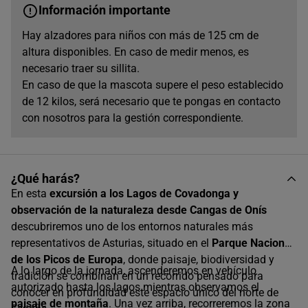
Información importante
Hay alzadores para niños con más de 125 cm de
altura disponibles. En caso de medir menos, es
necesario traer su sillita.
En caso de que la mascota supere el peso establecido
de 12 kilos, será necesario que te pongas en contacto
con nosotros para la gestión correspondiente.
¿Qué harás?
En esta
excursión a los Lagos de Covadonga y
observación de la naturaleza desde Cangas de Onís
descubriremos uno de los entornos naturales más
representativos de Asturias, situado en el
Parque Nacional
de los Picos de Europa
, donde paisaje, biodiversidad y
A lo largo de la jornada, ascenderemos en vehículo
tradición se combinan en un recorrido pensado para
autorizado hasta los lagos mientras observamos el
conocer en profundidad este espacio único del norte de
paisaje de montaña
. Una vez arriba, recorreremos la zona