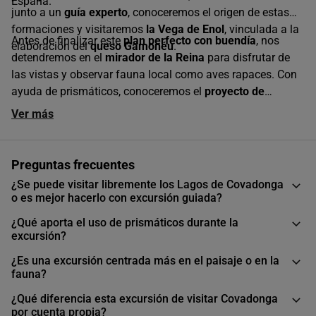
España.
junto a un
guía experto
, conoceremos el origen de estas
formaciones y visitaremos
la Vega de Enol
, vinculada a la
Antes de finalizar este
plan perfecto con buendía
, nos
elaboración del
queso Gamonéu
.
detendremos en el
mirador de la Reina
para disfrutar de
las vistas y observar fauna local como aves rapaces. Con
ayuda de prismáticos, conoceremos el
proyecto de
reintroducción del quebrantahuesos
y el valor ecológico
Ver más
de este
entorno protegido en plena naturaleza asturiana
.
Preguntas frecuentes
¿Se puede visitar libremente los Lagos de Covadonga
o es mejor hacerlo con excursión guiada?
¿Qué aporta el uso de prismáticos durante la
excursión?
¿Es una excursión centrada más en el paisaje o en la
fauna?
¿Qué diferencia esta excursión de visitar Covadonga
por cuenta propia?