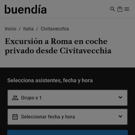
Skip
to
main
content
Inicio
Italia
Civitavecchia
Excursión a Roma en coche
privado desde Civitavecchia
Selecciona asistentes, fecha y hora
Grupo x 1
Seleccionar fecha y hora