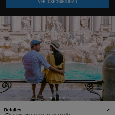
Grupo
-
+
1-4 personas
Grupo
-
+
5-6 personas
Grupo
-
+
7-8 personas
Detalles