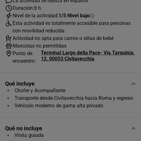
La actividad se realiza en español
Duración:
8 h
Nivel de la actividad:
1/5 Nivel bajo
AGOSTO
2026
Esta actividad es totalmente accesible para personas
L
M
X
J
V
S
D
con movilidad reducida
Actividad no apta para carros o sillas de bebé
1
2
Mascotas no permitidas
Terminal Largo della Pace- Via Tarquinia,
3
4
5
6
7
8
9
Punto de
12, 00053 Civitavecchia
encuentro:
10
11
12
13
14
15
16
17
18
19
20
21
22
23
Qué incluye
24
25
26
27
28
29
30
Chofer y Acompañante
Transporte desde Civitavecchia hacia Roma y regreso
31
Vehículo moderno de gama alta privado
Horas disponibles (1)
09:00
Qué no incluye
Visita guiada