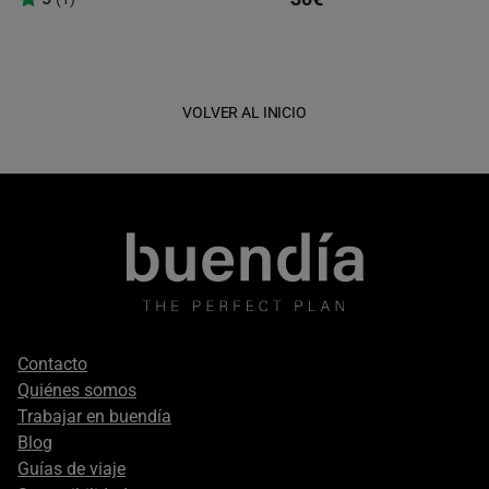
VOLVER AL INICIO
Footer
Contacto
secondary
Quiénes somos
Trabajar en buendía
Blog
Guías de viaje