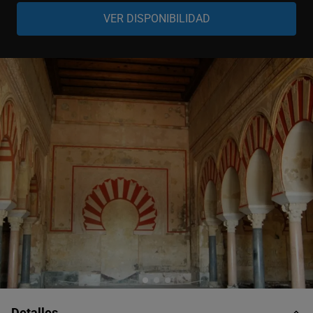
Adulto
-
+
12-99 años
Niño
-
+
5-11 años
Bebé
-
+
0-4 años
Detalles