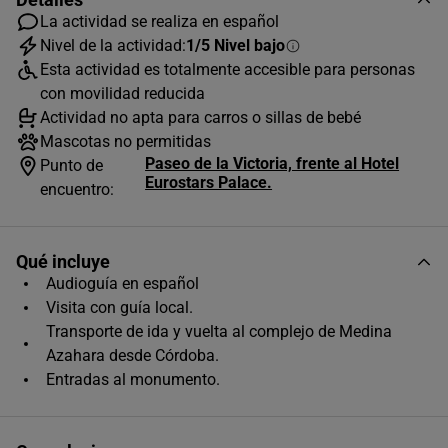
La actividad se realiza en español
Nivel de la actividad:
1/5 Nivel bajo
Esta actividad es totalmente accesible para personas
AGOSTO
2026
con movilidad reducida
L
M
X
J
V
S
D
Actividad no apta para carros o sillas de bebé
Mascotas no permitidas
1
2
Paseo de la Victoria, frente al Hotel
Punto de
Eurostars Palace.
3
4
5
6
7
8
9
encuentro:
10
11
12
13
14
15
16
Qué incluye
17
18
19
20
21
22
23
Audioguía en español
24
25
26
27
28
29
30
Visita con guía local.
Transporte de ida y vuelta al complejo de Medina
31
Azahara desde Córdoba.
Horas disponibles (1)
Entradas al monumento.
10:45