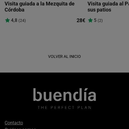
Visita guiada a la Mezquita de
Visita guiada al P
Córdoba
sus patios
28€
4,8
5
(24)
(2)
VOLVER AL INICIO
Footer
Contacto