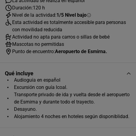
La actividad se realiza en español
Duración:
120 h
Nivel de la actividad:
1/5 Nivel bajo
AGOSTO
2026
Esta actividad es totalmente accesible para personas
L
M
X
J
V
S
D
con movilidad reducida
Actividad no apta para carros o sillas de bebé
1
2
Mascotas no permitidas
3
4
5
6
7
8
9
Punto de encuentro:
Aeropuerto de Esmirna.
10
11
12
13
14
15
16
Qué incluye
17
18
19
20
21
22
23
Audioguía en español
24
25
26
27
28
29
30
Excursión con guía lcoal.
Transporte privado de ida y vuelta desde el aeropuerto
31
de Esmirna y durante todo el trayecto.
Horas disponibles (1)
Desayuno.
Alojamiento 4 noches en hoteles según disponiblidad.
00:00