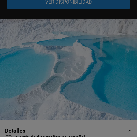
Adulto
-
+
7-99 años
Niño
-
+
3-6 años
Bebé
-
+
0-2 años
Detalles