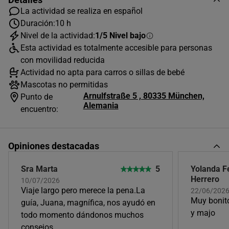
La actividad se realiza en español
Duración:
10 h
Nivel de la actividad:
1/5 Nivel bajo
AGOSTO
2026
Esta actividad es totalmente accesible para personas
L
M
X
J
V
S
D
con movilidad reducida
Actividad no apta para carros o sillas de bebé
1
2
Mascotas no permitidas
Arnulfstraße 5 , 80335 München,
3
4
5
6
7
8
9
Punto de
Alemania
encuentro:
10
11
12
13
14
15
16
17
18
19
20
21
22
23
Opiniones destacadas
24
25
26
27
28
29
30
Sra Marta
5
Yolanda F
31
Herrero
10/07/2026
Horas disponibles (1)
Viaje largo pero merece la pena.La
22/06/202
Muy bonito
guía, Juana, magnífica, nos ayudó en
y majo
todo momento dándonos muchos
09:15
consejos.