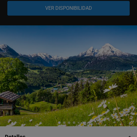
Adulto
-
+
18-99 años
Joven
-
+
15-17 años
Niño
-
+
4-14 años
Bebé
-
+
0-4 años
Detalles