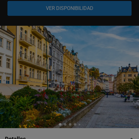
Adulto
-
+
15-99 años
Niño
-
+
3-14 años
Bebé
-
+
0-2 años
Detalles