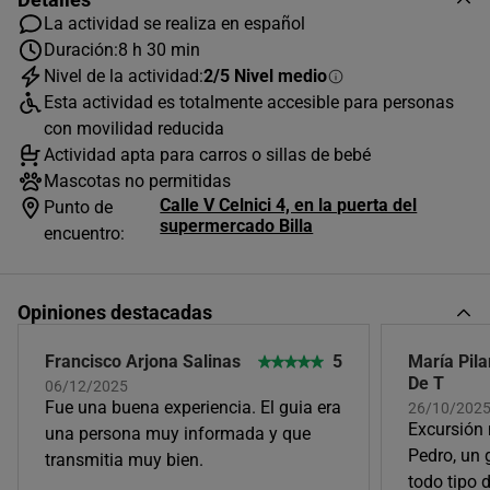
La actividad se realiza en español
Duración:
8 h 30 min
Nivel de la actividad:
2/5 Nivel medio
AGOSTO
2026
Esta actividad es totalmente accesible para personas
L
M
X
J
V
S
D
con movilidad reducida
Actividad apta para carros o sillas de bebé
1
2
Mascotas no permitidas
Calle V Celnici 4, en la puerta del
3
4
5
6
7
8
9
Punto de
supermercado Billa
encuentro:
10
11
12
13
14
15
16
17
18
19
20
21
22
23
Opiniones destacadas
24
25
26
27
28
29
30
Francisco Arjona Salinas
5
María Pila
31
De T
06/12/2025
Horas disponibles (1)
Fue una buena experiencia. El guia era
26/10/202
Excursión 
una persona muy informada y que
Pedro, un 
transmitia muy bien.
09:00
todo tipo 