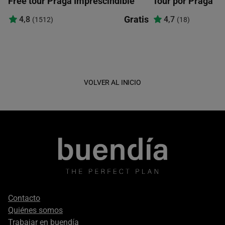
Free tour Praga Imprescindible
Tour por Praga
Gratis
4,8
4,7
(1512)
(18)
VOLVER AL INICIO
Footer
Contacto
secondary
Quiénes somos
Trabajar en buendía