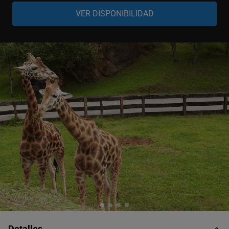
Adulto
-
+
13-99 años
Niño
-
+
4-12 años
Bebé
-
+
0-3 años
Detalles