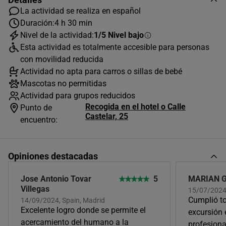
La actividad se realiza en español
Duración:
4 h 30 min
Nivel de la actividad:
1/5 Nivel bajo
AGOSTO
2026
Esta actividad es totalmente accesible para personas
L
M
X
J
V
S
D
con movilidad reducida
Actividad no apta para carros o sillas de bebé
1
2
Mascotas no permitidas
3
4
5
6
7
8
9
Actividad para grupos reducidos
Recogida en el hotel o Calle
Punto de
10
11
12
13
14
15
16
Castelar, 25
encuentro:
17
18
19
20
21
22
23
24
25
26
27
28
29
30
Opiniones destacadas
31
Jose Antonio Tovar
5
MARIAN 
Horas disponibles (1)
Villegas
15/07/2024,
Cumplió to
14/09/2024, Spain, Madrid
Excelente logro donde se permite el
excursión
09:00
acercamiento del humano a la
profesiona