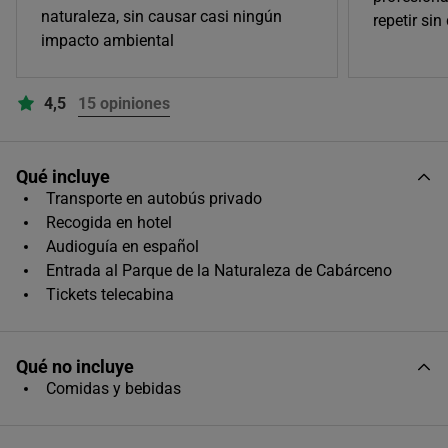
naturaleza, sin causar casi ningún
repetir sin
Único horario disponible
impacto ambiental
4,5
15 opiniones
Qué incluye
Transporte en autobús privado
Recogida en hotel
Audioguía en español
Entrada al Parque de la Naturaleza de Cabárceno
Tickets telecabina
Qué no incluye
Comidas y bebidas