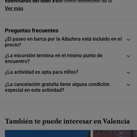
valencianas del siglo XVIII
como testimonio de la
arquitectura tradicional de la región. La jornada culmina
Ver más
con un paseo en barca por los extensos
campos de arroz
de la Albufera
, con el atardecer como telón de fondo.
Preguntas frecuentes
¿El paseo en barca por la Albufera está incluido en el
precio?
¿La excursión termina en el mismo punto de
encuentro?
¿La actividad es apta para niños?
¿La cancelación gratuita tiene alguna condición
especial en esta actividad?
También te puede interesar en Valencia