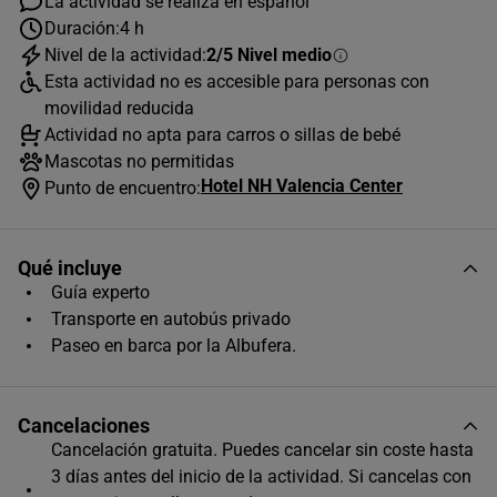
La actividad se realiza en español
Duración:
4 h
Nivel de la actividad:
2/5 Nivel medio
Esta actividad no es accesible para personas con
movilidad reducida
AGOSTO
2026
Actividad no apta para carros o sillas de bebé
L
M
X
J
V
S
D
Mascotas no permitidas
Hotel NH Valencia Center
Punto de encuentro:
1
2
3
4
5
6
7
8
9
Qué incluye
10
11
12
13
14
15
16
Guía experto
Transporte en autobús privado
17
18
19
20
21
22
23
Paseo en barca por la Albufera.
24
25
26
27
28
29
30
31
Cancelaciones
Horas disponibles (2)
Cancelación gratuita. Puedes cancelar sin coste hasta
3 días antes del inicio de la actividad. Si cancelas con