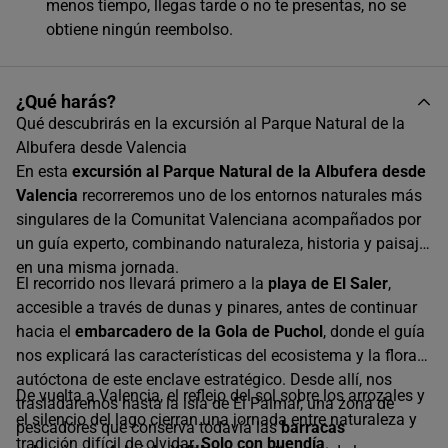
08:45
menos tiempo, llegas tarde o no te presentas, no se
obtiene ningún reembolso.
18:00
¿Qué harás?
Qué descubrirás en la excursión al Parque Natural de la
Albufera desde Valencia
En esta
excursión al Parque Natural de la Albufera desde
Valencia
recorreremos uno de los entornos naturales más
singulares de la Comunitat Valenciana acompañados por
un guía experto, combinando naturaleza, historia y paisaje
en una misma jornada.
El recorrido nos llevará primero a la
playa de El Saler
,
accesible a través de dunas y pinares, antes de continuar
hacia el
embarcadero de la Gola de Puchol
, donde el guía
nos explicará las características del ecosistema y la flora
autóctona de este enclave estratégico. Desde allí, nos
De vuelta a Valencia, el reflejo del sol sobre los arrozales y
trasladaremos hasta la isla de El Palmar, una zona de
el silencio del lago cierran una jornada entre naturaleza y
pescadores que conserva todavía las
barracas
tradición difícil de olvidar.
Solo con buendía
.