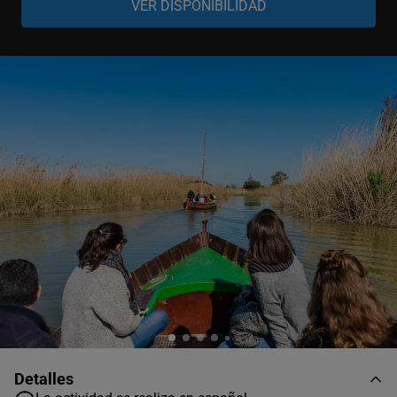
Adulto
-
+
13-99 años
Niño
-
+
8-12 años
Niño
-
+
2-7 años
Bebé
-
+
0-1 año
Detalles