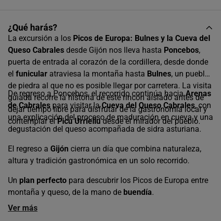
¿Qué harás?
La excursión a los
Picos de Europa: Bulnes y la Cueva del
Queso Cabrales
desde Gijón nos lleva hasta
Poncebos
,
puerta de entrada al corazón de la cordillera, desde donde
el
funicular
atraviesa la montaña hasta
Bulnes
, un pueblo
de piedra al que no es posible llegar por carretera. La visita
De regreso a Poncebos, el recorrido continúa hacia
Arenas
guiada recorre la historia de este rincón aislado antes de
de Cabrales
para visitar la
Cueva del Queso Cabrales
, con
dejar tiempo libre para disfrutar de la gastronomía local y
una explicación del proceso de maduración en cueva y una
contemplar el
Picu Urriellu
desde el mirador del pueblo.
degustación del queso acompañada de sidra asturiana.
El regreso a
Gijón
cierra un día que combina naturaleza,
altura y tradición gastronómica en un solo recorrido.
Un
plan perfecto
para descubrir los Picos de Europa entre
montaña y queso, de la mano de
buendía
.
Ver más