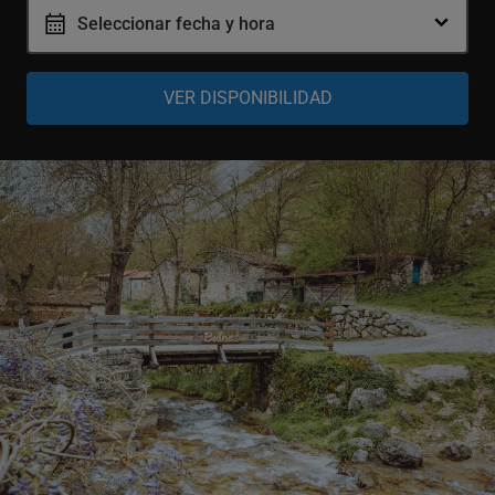
Seleccionar fecha y hora
Adulto
-
+
13-64 años
Senior
-
+
65-99 años
Niño
-
+
4-12 años
Bebé
-
+
0-3 años