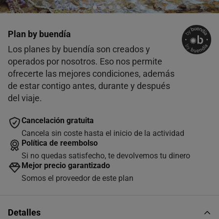
Plan by buendía
Los planes by buendía son creados y
operados por nosotros. Eso nos permite
AGOSTO
2026
ofrecerte las mejores condiciones, además
L
M
X
J
V
S
D
de estar contigo antes, durante y después
del viaje.
1
2
Cancelación gratuita
3
4
5
6
7
8
9
Cancela sin coste hasta el inicio de la actividad
10
11
12
13
14
15
16
Política de reembolso
Si no quedas satisfecho, te devolvemos tu dinero
17
18
19
20
21
22
23
Mejor precio garantizado
Somos el proveedor de este plan
24
25
26
27
28
29
30
31
Horas disponibles (1)
Detalles