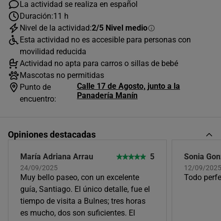
La actividad se realiza en español
Duración:
11 h
08:30
Español
Nivel de la actividad:
2/5 Nivel medio
Esta actividad no es accesible para personas con
Único horario disponible
movilidad reducida
Actividad no apta para carros o sillas de bebé
Mascotas no permitidas
Calle 17 de Agosto, junto a la
Punto de
Panadería Manín
encuentro:
Opiniones destacadas
María Adriana Arrau
5
Sonia Gon
24/09/2025
12/09/202
Muy bello paseo, con un excelente
Todo perf
guía, Santiago. El único detalle, fue el
tiempo de visita a Bulnes; tres horas
es mucho, dos son suficientes. El