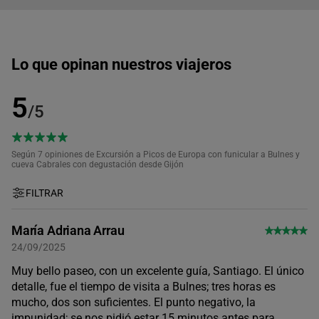
Lo que opinan nuestros viajeros
5
/5
Según 7
opiniones de Excursión a Picos de Europa con funicular a Bulnes y
cueva Cabrales con degustación desde Gijón
FILTRAR
María Adriana Arrau
24/09/2025
Muy bello paseo, con un excelente guía, Santiago. El único
detalle, fue el tiempo de visita a Bulnes; tres horas es
mucho, dos son suficientes. El punto negativo, la
impunidad; se nos pidió estar 15 minutos antes para