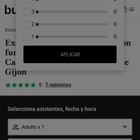
Skip
to
3
0
main
2
0
content
Inicio
Asturias
Gijón
1
0
Excursión a Picos de Europa con
funicular a Bulnes y cueva
Cabrales con degustación desde
Gijón
5
7 opiniones
Selecciona asistentes, fecha y hora
Adulto x 1