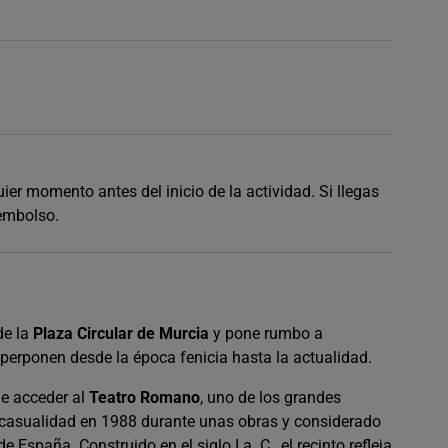
er momento antes del inicio de la actividad. Si llegas
eembolso.
de la
Plaza Circular de Murcia
y pone rumbo a
uperponen desde la época fenicia hasta la actualidad.
de acceder al
Teatro Romano
, uno de los grandes
r casualidad en 1988 durante unas obras y considerado
spaña. Construido en el siglo I a. C., el recinto refleja