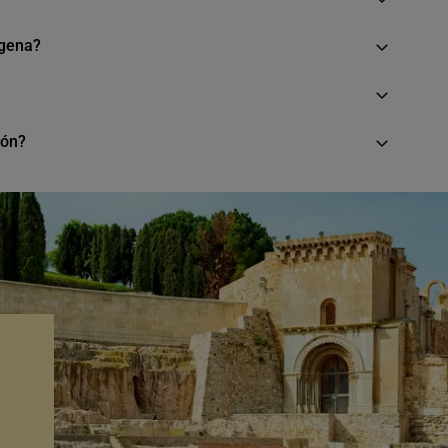
agena?
ión?