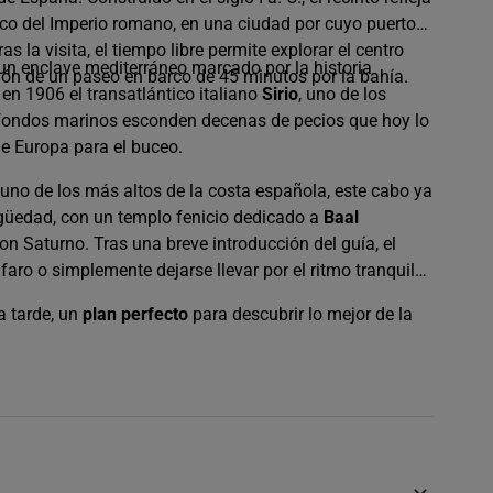
co del Imperio romano, en una ciudad por cuyo puerto
 la visita, el tiempo libre permite explorar el centro
 un enclave mediterráneo marcado por la historia
ción de un paseo en barco de 45 minutos por la bahía.
en 1906 el transatlántico italiano
Sirio
, uno de los
 fondos marinos esconden decenas de pecios que hoy lo
de Europa para el buceo.
 uno de los más altos de la costa española, este cabo ya
igüedad, con un templo fenicio dedicado a
Baal
n Saturno. Tras una breve introducción del guía, el
 faro o simplemente dejarse llevar por el ritmo tranquilo
a tarde, un
plan perfecto
para descubrir lo mejor de la