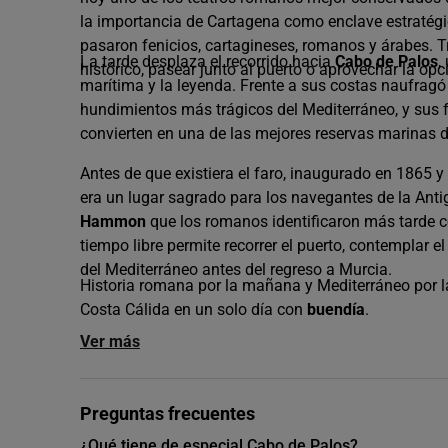
la importancia de Cartagena como enclave estratégi
pasaron fenicios, cartagineses, romanos y árabes. Tras
La tarde desplaza el recorrido hacia
Cabo de Palos
,
histórico, pasear junto al puerto o aprovechar la op
marítima y la leyenda. Frente a sus costas naufragó 
hundimientos más trágicos del Mediterráneo, y sus
convierten en una de las mejores reservas marinas 
Antes de que existiera el faro, inaugurado en 1865 y
era un lugar sagrado para los navegantes de la Ant
Hammon
que los romanos identificaron más tarde co
tiempo libre permite recorrer el puerto, contemplar el
del Mediterráneo antes del regreso a Murcia.
Historia romana por la mañana y Mediterráneo por l
Costa Cálida en un solo día con
buendía
.
Ver más
Preguntas frecuentes
¿Qué tiene de especial Cabo de Palos?