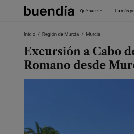
Skip
to
Qué hacer
Lo más po
main
content
Inicio
Región de Murcia
Murcia
Excursión a Cabo de
Romano desde Mur