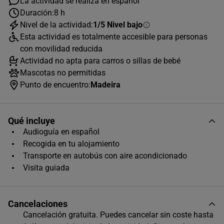
La actividad se realiza en español
Duración:
8 h
Nivel de la actividad:
1/5 Nivel bajo
AGOSTO
2026
Esta actividad es totalmente accesible para personas
L
M
X
J
V
S
D
con movilidad reducida
Actividad no apta para carros o sillas de bebé
1
2
Mascotas no permitidas
3
4
5
6
7
8
9
Punto de encuentro:
Madeira
10
11
12
13
14
15
16
Qué incluye
17
18
19
20
21
22
23
Audioguía en español
24
25
26
27
28
29
30
Recogida en tu alojamiento
Transporte en autobús con aire acondicionado
31
Visita guiada
Horas disponibles (1)
08:00
Cancelaciones
Cancelación gratuita. Puedes cancelar sin coste hasta