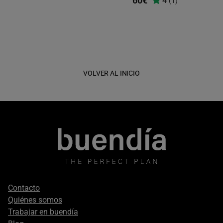
60€
4
(1)
VOLVER AL INICIO
Footer
Contacto
secondary
Quiénes somos
Trabajar en buendía