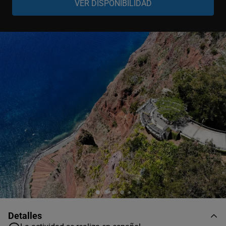
Adulto
-
+
12-99 años
Niño
-
+
3-11 años
Bebé
-
+
0-2 años
Detalles