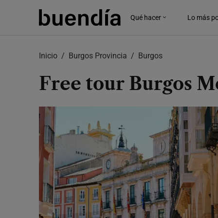
Skip
to
Qué hacer
Lo más po
main
content
Inicio
Burgos Provincia
Burgos
Free tour Burgos 