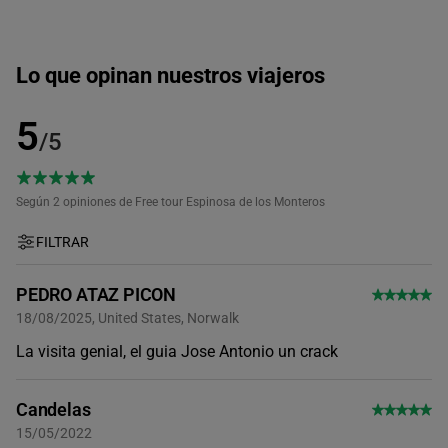
Único horario disponible
Lo que opinan nuestros viajeros
5
/5
Según 2
opiniones de Free tour Espinosa de los Monteros
FILTRAR
PEDRO ATAZ PICON
18/08/2025, United States, Norwalk
La visita genial, el guia Jose Antonio un crack
Candelas
15/05/2022