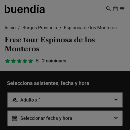
Skip
to
main
content
Inicio
Burgos Provincia
Espinosa de los Monteros
Free tour Espinosa de los
Monteros
5
2 opiniones
Selecciona asistentes, fecha y hora
Adulto x 1
Adulto
-
+
Seleccionar fecha y hora
7-99 años