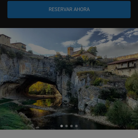
Niño
-
+
0-6 años