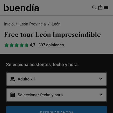
Skip
to
main
content
Inicio
León Provincia
León
Free tour León Imprescindible
4,7
307 opiniones
Selecciona asistentes, fecha y hora
Adulto x 1
Seleccionar fecha y hora
Adulto
-
+
12-99 años