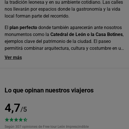
10:15
la tradición leonesa y en su ambiente cotidiano. Las calles
nos llevarán por espacios donde la gastronomía y la vida
local forman parte del recorrido.
11:00
El
plan perfecto
donde también aparecerán ante nosotros
monumentos como la
Catedral de León o la Casa Botines
,
12:00
ejemplos clave del patrimonio de la ciudad. El paseo
permitirá combinar arquitectura, cultura y costumbre en un
mismo plan. Solo con
buendía
.
Ver más
12:30
17:30
Lo que opinan nuestros viajeros
18:15
4,7
/5
20:00
Según 307
opiniones de Free tour León Imprescindible