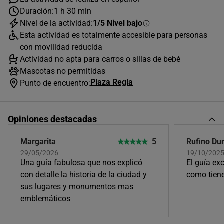
Duración:
1 h 30 min
Nivel de la actividad:
1/5 Nivel bajo
Esta actividad es totalmente accesible para personas
con movilidad reducida
Actividad no apta para carros o sillas de bebé
Mascotas no permitidas
Plaza Regla
Punto de encuentro:
Opiniones destacadas
Margarita
5
Rufino Du
29/05/2026
19/10/202
Una guía fabulosa que nos explicó
El guía ex
con detalle la historia de la ciudad y
como tiene
sus lugares y monumentos mas
emblemáticos