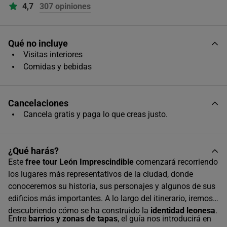
4,7
307 opiniones
AGOSTO
2026
L
M
X
J
V
S
D
Qué no incluye
Visitas interiores
1
2
Comidas y bebidas
3
4
5
6
7
8
9
10
11
12
13
14
15
16
Cancelaciones
Cancela gratis y paga lo que creas justo.
17
18
19
20
21
22
23
24
25
26
27
28
29
30
¿Qué harás?
31
Este
free tour León Imprescindible
comenzará recorriendo
Horas disponibles (8)
los lugares más representativos de la ciudad, donde
conoceremos su historia, sus personajes y algunos de sus
10:00
edificios más importantes. A lo largo del itinerario, iremos
descubriendo cómo se ha construido la
identidad leonesa
.
Entre
barrios y zonas de tapas
, el guía nos introducirá en