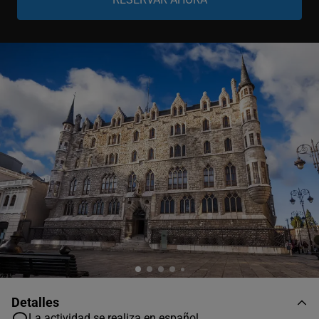
Niño
-
+
0-11 años
Detalles
La actividad se realiza en español